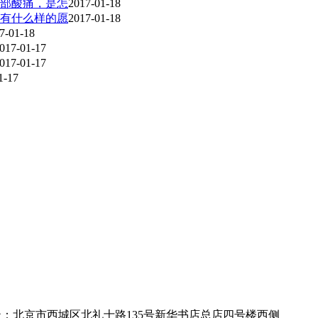
部酸痛，是怎
2017-01-18
有什么样的愿
2017-01-18
7-01-18
017-01-17
017-01-17
1-17
址：北京市西城区北礼士路135号新华书店总店四号楼西侧