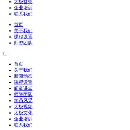
太极答疑
企业培训
联系我们
首页
关于我们
课程设置
师资团队
首页
关于我们
新闻动态
课程设置
闻道讲堂
师资团队
学员风采
太极视频
太极文化
企业培训
联系我们