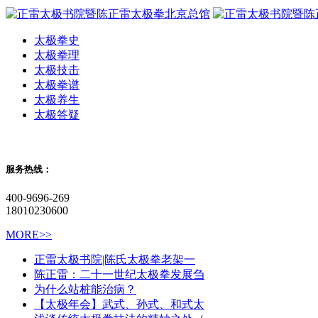
太极拳史
太极拳理
太极技击
太极拳谱
太极养生
太极答疑
服务热线：
400-9696-269
18010230600
MORE>>
正雷太极书院|陈氏太极拳老架一
陈正雷：二十一世纪太极拳发展刍
为什么站桩能治病？
【太极年会】武式、孙式、和式太