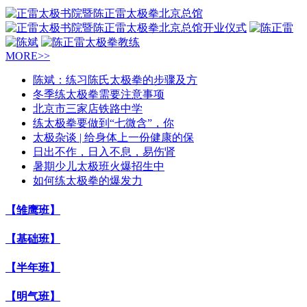
MORE>>
陈斌：练习陈氏太极拳的步骤及方
冬季练太极拳需要注意事项
北京市三家店铁路中学
练太极拳要做到“七微含”，你
太极杂谈 | 给身体上一份健康的保
日出不作，日入不息，易伤肾
暑期少儿太极班火爆招生中
如何练太极拳的爆发力
【雏鹰班】
【基础班】
【半年班】
【明气班】