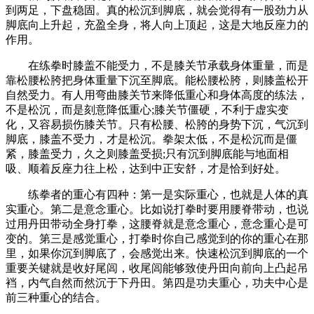
到两足，下盘稳固。真的松沉到脚底，就会觉得有一股劲力从
脚底向上升起，充盈全身，将人向上顶起，这是大地反座力的
作用。
在练拳时膝盖不能受力，不是膝关节承载身体重量，而是
靠松腰松胯把身体重量下沉至脚底。能松腰松胯，则膝盖松开
自然受力。有人用弯曲膝关节来降低重心和身体高度的练法，
不是松沉，而是刻意降低重心;膝关节僵硬，不利于虚实变
化，又容易损伤膝关节。只有松腰、松胯的身势下沉，气沉到
脚底，膝盖不受力，才是松沉。拳架太低，不是松沉而是僵
紧，膝盖受力，久之则膝盖受损;只有沉到脚底能与地面相
吸、顺着反座力往上松，达到中正安舒，才是恰到好处。
练拳者的重心有四种：第一是实际重心，也就是人体的真
实重心。第二是意念重心。比如说打拳时要用腰脊带动，也说
过用丹田带动全身打拳，这腰脊就是意念重心，意念重心是可
变的。第三是感觉重心，打拳时你自己感觉到的你的重心在那
里，如果你沉到脚底了，会感觉出来。快速松沉到脚底的一个
重要关键就是收好尾闾，收尾闾能够致使丹田向前向上凸起吊
裆，内气自然而然沉于下丹田。第四是功夫重心，功夫中心是
前三种重心的结合。