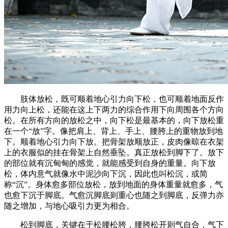
肢体放松，既可顺着地心引力向下松，也可顺着地面反作
用力向上松，还能在这上下两力的综合作用下向周围各个方向
松。在所有方向的放松之中，向下松是最基本的，向下放松重
在一个“放”字。像把肩上、背上、手上、腰胯上的重物放到地
下。顺着地心引力向下放。把骨架放顺放正，皮肉像晾在衣架
上的衣服似的挂在骨架上自然垂坠。真正放松到脚下了。放下
的部位就有沉甸甸的感觉，就能感受到自身的重量。向下放
松，体内意气就像水中泥沙向下沉，因此也叫松沉，或简
称“沉”。身体愈多部位放松，放到地面的身体重量就愈多，气
也愈下沉于脚底。气愈沉脚底则重心也随之到脚底，反弹力亦
随之增加，与地心吸引力更为相合。
松到脚底，关键在于松腰松胯，腰胯松开则气自合，气下