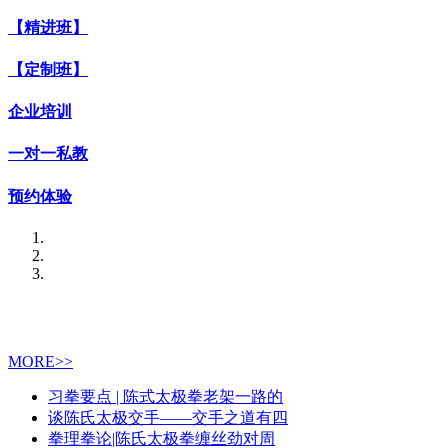
【精进班】
【定制班】
企业培训
一对一私教
预约体验
MORE>>
习拳要点 | 陈式太极拳老架一路的
谈陈氏太极交手——交手之道有四
拳理拳论|陈氏太极拳缠丝劲对周