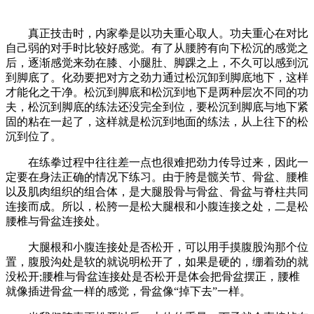
真正技击时，内家拳是以功夫重心取人。功夫重心在对比
自己弱的对手时比较好感觉。有了从腰胯有向下松沉的感觉之
后，逐渐感觉来劲在膝、小腿肚、脚踝之上，不久可以感到沉
到脚底了。化劲要把对方之劲力通过松沉卸到脚底地下，这样
才能化之干净。松沉到脚底和松沉到地下是两种层次不同的功
夫，松沉到脚底的练法还没完全到位，要松沉到脚底与地下紧
固的粘在一起了，这样就是松沉到地面的练法，从上往下的松
沉到位了。
在练拳过程中往往差一点也很难把劲力传导过来，因此一
定要在身法正确的情况下练习。由于胯是髋关节、骨盆、腰椎
以及肌肉组织的组合体，是大腿股骨与骨盆、骨盆与脊柱共同
连接而成。所以，松胯一是松大腿根和小腹连接之处，二是松
腰椎与骨盆连接处。
大腿根和小腹连接处是否松开，可以用手摸腹股沟那个位
置，腹股沟处是软的就说明松开了，如果是硬的，绷着劲的就
没松开;腰椎与骨盆连接处是否松开是体会把骨盆摆正，腰椎
就像插进骨盆一样的感觉，骨盆像“掉下去”一样。