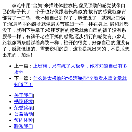
拳论中用“含胸”来描述体腔放松;虚灵顶劲的感觉就像自
己的脖子长了，个子也好像跟着长高似的;拔背的感觉就像背
部背了一口锅，老怀疑自己罗锅了，胸部没了，就剩那口锅
了;沉肩坠肘的感觉就像肩关节脱臼一样，挂在身上, 肩和肘都
没了，就剩下手掌了;松腰落胯的感觉就像自己的裤子没有系
腰带一样，有裤子老往下掉的感觉;迈步猫行的感觉有点象走
路就像两条腿踩着高跷一样，裆开的很宽，好像自己的腿没有
了，感觉怪怪的。需要说明的是，这都是练出来的，不是臆想
出来的，加油!
上一篇：
上班族，只有练了太极拳，你才知道自己有多
虚弱
下一篇：
什么是太极拳的“松活弹抖”？看看本篇文章就
知道了！
关于我们
|
书院环境
|
荣誉奖项
|
公益活动
|
预约体验
|
联系我们