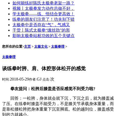
如何能练好陈氏太极拳老架一路？
视频丨太极拳发力动作总做不好，
学太极拳——练、悟结合更高效！
练拳的朋友们注意了！功夫别下错
太极拳中是否存在“气”，气感又
干货丨陈式太极拳“缠丝劲”的形
影响太极拳站桩功效的五个关键点
您所在的位置>
主页
>
太极文化
>
太极拳理
>
太极拳理
谈练拳时胯、肩、体腔形体松开的感觉
2018-05-29
GJ
次
时间:
作者:
点击:
拳友提问：松胯后膝盖是否应感觉不到受力啦?
回答：一松胯，身体就会就下沉，下沉之后，就为膝盖减
了压。在练拳时膝盖不能受力，不是膝关节承载身体重量，而
是靠松腰松胯把身体重量下沉至脚底。松的越到位，膝盖感受
到的力就越小。