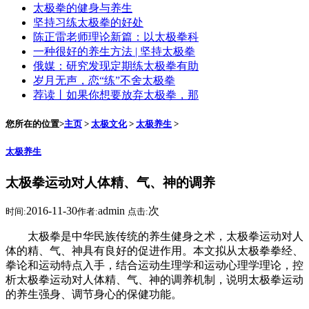
太极拳的健身与养生
坚持习练太极拳的好处
陈正雷老师理论新篇：以太极拳科
一种很好的养生方法 | 坚持太极拳
俄媒：研究发现定期练太极拳有助
岁月无声，恋“练”不舍太极拳
荐读丨如果你想要放弃太极拳，那
您所在的位置>
主页
>
太极文化
>
太极养生
>
太极养生
太极拳运动对人体精、气、神的调养
2016-11-30
admin
次
时间:
作者:
点击:
太极拳是中华民族传统的养生健身之术，太极拳运动对人
体的精、气、神具有良好的促进作用。本文拟从太极拳拳经、
拳论和运动特点入手，结合运动生理学和运动心理学理论，控
析太极拳运动对人体精、气、神的调养机制，说明太极拳运动
的养生强身、调节身心的保健功能。