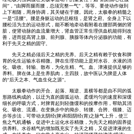
间”，“由脚而腿而腰，总须完整一气”，等等。要使动作做到
上下相随，周身协调，其关键在于腰。因此，太极拳的精髓之
一是“活腰”。腰是身躯运动的总枢纽，是肾之府。全身上下以
腰松活为主的运动形式，能不断地牵动着附着在腰部两侧的肾
脏，使肾动脉的血流量增大，肾血管正常生理供血机能得到改
善，进而提高肾上腺、前列腺、胰腺等体内分泌腺的功能，有
利于先天之精的固守。
先天之精必须后天之精的充养。后天之精有赖于饮食和脾
胃的化生运输水谷精微。脾在生理功能上是对水谷、水液的消
化、吸收、转输、散布，为化生精、气、血、津液提供足够的
养料。脾在体上是生养肌肉，主四肢，故中医认为脾是人体
的“后天之本、气血生化之源”。
太极拳动作的开合、起落、顺逆、直横等都是由不同的弧
形路线构成的，以迂为直的圆弧运动、柔缓均匀的速度和深缓
细长的呼吸方式，对脾胃起到轻微缓和的按摩作用，帮助其消
化、吸收、流通。在变换步中的拗步、转腰、合胯、领膝、迈
步等步法，可带动太阴经(脾)和阳阴经(胃)之脉气上升，使三
焦之气机通畅，促进中土运化水谷精微，为先天之精的固养提
供养料。水谷精气的增加既充实了先天之精，又促进津液的生