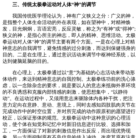
三、传统太极拳运动对人体“神”的调节
我国传统医学理论认为，神有广义狭义之分：广义的神，
是指整个人体生命活动的外在表现，如在望神中，对精神焕
发，目光炯炯，言语宏亮，反应灵敏，称之为“有神”或“得神”;
狭义的神，是指心所主的神志，即人的精神、思维活动。太极
拳运动对人体“神”的调节主要有两个方面。一是在心理上对精
神意志的自我调节，避免情感的过分刺激，而达到保健强身的
目的。二是在生理上，通过意识活动来调节中枢神经系统，以
达到健脑延脑的目的。
在心理上，太极拳通过以“意”为基础的心志活动来带动形
体动作，来达到精神意志的自我控制。太极拳练功前的洗心涤
虑，以一念除杂念的要求，就是要以人的意志来抵御外界环境
的不良诱惑和克服内部情感的刺激，使思想集中，“以静待
动”。在运动过程中，又须用意志来驱除体内各种干扰，把注
意力定向在意静、意动、意境上，同时去感知四肢肌肉关节在
完成动作中的时空位置，并对所完成的动作跟原初的愿望进行
校正，以保证形体的规范。太极拳运动中这种意识的心理活
动，使个体在知觉和记忆中对新旧信息进行比较、选择和加
工，一方面保证了对新的刺激信息作出反应，而出现优势现
象，另一方面抑制原有不良信息的传入冲动，改变其原有注意