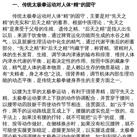
一、传统太极拳运动对人体“精”的固守
传统太极拳运动对人体“精”的固守，主要是对“先天之
精”的充实和“后天之精”的蓄养。根据中医理论，“先天之
精”是禀受于父母的生殖、遗传之精。“后天之精”是指人出生
以后，来源于饮食物，通过脾胃运化功能而生成的水谷之精
气，以及脏腑生理活动中化生的精气，通过代谢平衡后的积蓄
部分。“先天之精”和“后天之精”均藏于肾，称肾精。肾精对人
体的生长发育、生殖、调节体内津液的输布和排泄、维持人体
内津水代谢的平衡，起着决定性的作用。按照中医的藏象学
说，精气是人体的基本物质，是人赖以生存的物质基础，故
有“夫精者，身之本也”之说。强肾养精，调节机体内部生理功
能的动态平衡，是传统太极拳健身养生的主要方面之一。
以腰为主宰的太极拳运动，有利于强肾养精，固守先天之
精。太极拳运动要求上下肢的动作协调配合，并贯穿于腰间，
以腰带动四肢躯干而使动作节节相连、连贯圆活。如“云手”动
作，两手的运动路线是互成上下，腰腿的虚实也是一致的。在
手法上，如果没有腰的拧转，就不可能把“云手”的提、掤、
转、按等动作做好。在侧移换步时，如果没有松沉腰胯，就不
可能使实腿更加稳定，虚腿更加轻灵，以实腿送虚腿。太极拳
理论极为强调腰在太极拳运动中的重要性，如“刻刻留心在腰