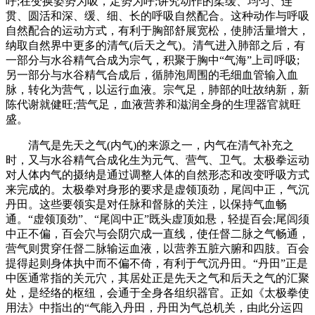
呼;在变换姿势为吸，定势为呼;讲究动作的柔缓、均匀、连
贯、圆活和深、缓、细、长的呼吸自然配合。这种动作与呼吸
自然配合的运动方式，有利于胸部舒展宽松，使肺活量增大，
纳取自然界中更多的清气(后天之气)。清气进入肺部之后，有
一部分与水谷精气合成为宗气，积聚于胸中“气海”上司呼吸;
另一部分与水谷精气合成后，循肺泡周围的毛细血管输入血
脉，转化为营气，以运行血液。宗气足，肺部的吐故纳新，新
陈代谢就健旺;营气足，血液营养和滋润全身的生理器官就旺
盛。
清气是先天之气(内气)的来源之一，内气在清气补充之
时，又与水谷精气合成化生为元气、营气、卫气。太极拳运动
对人体内气的摄纳是通过调整人体的自然形态和改变呼吸方式
来完成的。太极拳对身形的要求是虚领顶劲，尾闾中正，气沉
丹田。这些要领实是对任脉和督脉的关注，以保持气血畅
通。“虚领顶劲”、“尾闾中正”既头虚顶如悬，轻提百会;尾闾须
中正不偏，百会穴与会阴穴成一直线，使任督二脉之气畅通，
营气则贯穿任督二脉输运血液，以营养五脏六腑和四肢。百会
提得起则身体执中而不偏不倚，有利于气沉丹田。“丹田”正是
中医通常指的关元穴，其居处正是先天之气和后天之气的汇聚
处，是经络的枢纽，会通于全身各组织器官。正如《太极拳使
用法》中指出的“气能入丹田，丹田为气总机关，由此分运四