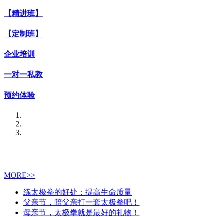
【精进班】
【定制班】
企业培训
一对一私教
预约体验
MORE>>
练太极拳的好处：提高生命质量
父亲节，陪父亲打一套太极拳吧！
母亲节，太极拳就是最好的礼物！