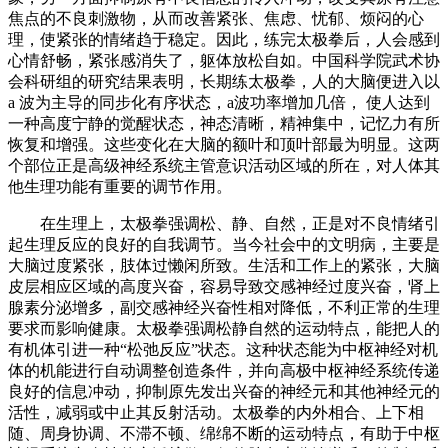
焦点的不良刺激物，从而改善紧张、焦虑、忧郁、烦闷的心
理，使紧张的情绪趋于稳定。因此，练完太极拳后，人会感到
心情舒畅，紧张感消失了，躯体放松自如。中国科学院武术协
会科研组的研究结果表明，长期练太极拳，人的大脑便进入以
a 波为主导的同步化有序状态，a波功率增加几倍， 使人达到
一种高度宁静的觉醒状态，神态清晰，精神集中，记忆力有所
恢复和增强。这些变化在大脑的额叶和顶叶部最为明显。这两
个部位正是高级神经系统主管意识活动区域的所在，对人体其
他生理功能有重要的调节作用。
在生理上，太极拳强调松、静、自然，正是对不良情绪引
起生理反应的良好的自我调节。当今社会中的文明病，主要是
大脑过度紧张，肢体过懒闲所致。生活和工作上的紧张，大脑
皮层相应区域的高度兴奋，容易导致交感神经过度兴奋，肾上
腺素分泌增多，副交感神经兴奋性相对降低，不利正常的生理
要求而影响健康。太极拳强调松静自然的运动特点，能把人的
有机体引进一种“松弛反应”状态。这种状态能为中枢神经对机
体的机能进行自动调整创造条件，并向高极中枢神经系统传递
良好的信息冲动，抑制原先发出兴奋的神经元和其他神经元的
活性，减弱或中止其反射活动。太极拳的内外相合、上下相
随、周身协调、不滞不顿、绵绵不断的运动特点，有助于中枢