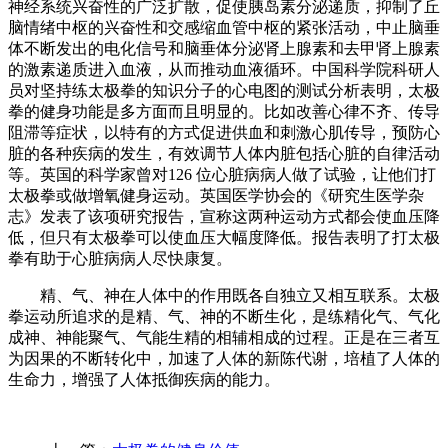
神经系统兴奋性的广泛扩散，促使胰岛素分泌递质，抑制了丘
脑情绪中枢的兴奋性和交感缩血管中枢的紧张活动，中止脑垂
体不断发出的电化信号和脑垂体分泌肾上腺素和去甲肾上腺素
的激素递质进入血液，从而推动血液循环。中国科学院科研人
员对坚持练太极拳的知识分子的心电图的测试分析表明，太极
拳的健身功能是多方面而且明显的。比如改善心律不齐、传导
阻滞等症状，以特有的方式促进供血和刺激心肌传导，预防心
脏的各种疾病的发生，有效调节人体内脏包括心脏的自律活动
等。英国的科学家曾对126 位心脏病病人做了试验，让他们打
太极拳或做增氧健身运动。英国医学协会的《研究生医学杂
志》发表了该项研究报告，宣称这两种运动方式都会使血压降
低，但只有太极拳可以使血压大幅度降低。报告表明了打太极
拳有助于心脏病病人尽快康复。
精、气、神在人体中的作用既各自独立又相互联系。太极
拳运动所追求的是精、气、神的不断生化，是练精化气、气化
成神、神能聚气、气能生精的相辅相成的过程。正是在三者互
为因果的不断转化中，加速了人体的新陈代谢，培植了人体的
生命力，增强了人体抵御疾病的能力。