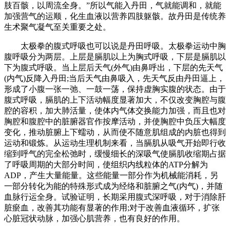
肢百骸，以周流全身。”所以气能入丹田，气就能调和，就能
加强营气的运顺，化生血液以营养四肢躯骸。故丹田是传统养
生术聚气凝气至关重要之处。
太极拳的腹式呼吸也可以说是丹田呼吸。太极拳运动中胸
腹呼吸分为两层。上层是膈肌以上为胸式呼吸，下层是膈肌以
下为腹式呼吸。当上层后天气(外气)由鼻呼出，下层的先天气
(内气)反降入丹田;当后天气由鼻吸入，先天气反由丹田逼上，
形成了小腹一张一弛、一鼓一荡，保持虚胸实腹的状态。由于
腹式呼吸，膈肌的上下活动幅度显著加大，不仅改变胸腔与腹
腔的容积，加大肺活量，使体内气体交换能力加强，而且也对
胸腔和腹腔中的脏腑器官作按摩活动，并使胸腔中负压大幅度
变化，推动脏腑上下蠕动，从而使不随意肌组成的内脏也得到
运动和锻炼。从运动生理机制来看，当膈肌从吸气开始即行收
缩到呼气的完全松弛时，缓慢细长的深吸气使膈肌收缩期占据
了呼吸周期的大部分时间，使组织内线粒体的ATP分解为
ADP，产生大量能量。这些能量一部分作为机械能消耗，另
一部分转化为能的特殊形式成为经络和脏腑之气(内气)，并随
血脉行运全身。试验证明，长期采用腹式深呼吸，对于消除肝
脏瘀血，改善其功能有显著的作用;对于改善血液循环，扩张
心脏冠状动脉，加强心肌营养，也有良好的作用。