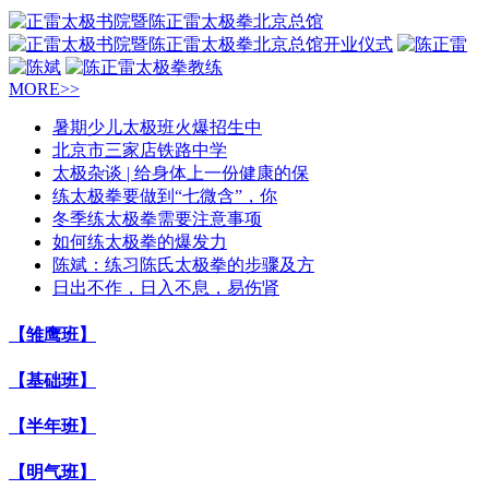
MORE>>
暑期少儿太极班火爆招生中
北京市三家店铁路中学
太极杂谈 | 给身体上一份健康的保
练太极拳要做到“七微含”，你
冬季练太极拳需要注意事项
如何练太极拳的爆发力
陈斌：练习陈氏太极拳的步骤及方
日出不作，日入不息，易伤肾
【雏鹰班】
【基础班】
【半年班】
【明气班】