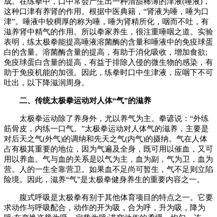
成。在练拳中，口中常会产生出一种清甜稀薄的津液(唾液)，
这种口津有养肾的作用。根据中医典籍，“肾液为唾，唾为口
津”。唾液中较稠厚的称为唾，唾为肾精所化，咽而不吐，有
滋养肾中精气的作用。所以拳家养生，很注重唾咽之道。实验
表明，练太极拳能提高唾液溶菌酶的含量和唾液中的免疫球蛋
白的含量。溶菌酶含量的提高，有助于消化吸收，增加食欲;
免疫球蛋白含量的提高，有益于排除入侵的微生物的感染，有
助于免疫机能的加强。因此，练拳时口中生津液，应咽下不可
吐出，以下降滋润周身。
二、传统太极拳运动对人体“气”的滋养
太极拳运动除了养身外，尤以养气为主。拳谚说：“外练
筋骨皮，内练一口气。”太极拳运动对人体气的滋养，主要是
对后天之气(外气)的调纳和先天之气(内气)的摄纳。气在人体
占有极其重要的地位，因为气遍及全身，既可用以催血，又可
用以养血。气与血的关系是以气为主，血为副，气为卫，血为
营。人的一生全靠营卫。如果血不足尚可暂生，气不足则立陷
险境。因此，滋养“气”是太极拳健身养生的重要内容之一。
腹式呼吸是太极拳有别于其他体育项目的特点之一。它要
求动作与呼吸配合，动作的开为吸，合为呼，升为吸，降为