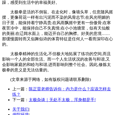
躁，感受到生活中的幸福美好。
太极拳是活的不倒翁。在走化时，像墙头草，任意随风摇
摆，更像荷花一样有出污泥而不染的风骨志节;在风光明媚的
日子里，能保持着宁静高贵;在风雨飘摇中更有一份傲骨;在寒
夜苦冷中，能保持自己不失真情;在小小池塘里，似有天仙般
的美丽;在辽阔水面上，能迈开自己的胸襟。好美的意境……
那缓慢圆转而又似舞似诗的体育特征是任何人一看而深印在心
的。
太极拳精神的生活化,不但极大地拓展了练功的空间,而且
影响一个人的全部生活。而一个人生活状况的改善与和谐,又
会影响家庭的和睦与和谐,进而影响到整个社会。因此,修炼太
极拳的意义是无法估量的。
(文章来源于网络，如有版权问题请联系删除)
上一篇：
陈正雷老师告诉你：内力是什么？应该怎样去
练？
下一篇：
太极杂谈｜无处不太极，浑身都是手!
关于我们
|
书院环境
|