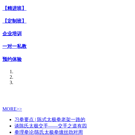
【精进班】
【定制班】
企业培训
一对一私教
预约体验
MORE>>
习拳要点 | 陈式太极拳老架一路的
谈陈氏太极交手——交手之道有四
拳理拳论|陈氏太极拳缠丝劲对周