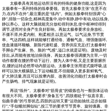
太极拳具有其他运动所没有的特殊的健身功能,这是因为
太极拳有一系列特殊的练拳要领。首先太极拳主张“在意不在
力,在内不在外”,最注重的是“练内”。例如太极拳特别强调“心
静”,排除一切杂念,精神高度集中,动中有静,静中有动,动以练身,
静以养心。这样大脑就能充分放松得到休息,使中枢神经得到
调节,进而对全身产生良好影响。再如太极拳要求全身放松、
不僵不滞,外柔内刚、刚柔相济,以意运气、以气运身,节节贯
串、气达四梢,这样就能够打通经络、通畅气血、增强微循环,
使血液循环顺畅、新陈代谢旺盛、营养供应充足(打太极拳时
手脚会产生麻、热、胀的“气感”,溢口水就是证明)、废物及时
排出,从而能有效地治病强身。再如太极拳强调腰为主宰,一切
动作都要在腰的带动下运行。腰为人体中枢,又是主要脏腑所
在,腰的运转必然带动内脏运动。太极拳主张用逆式腹呼吸,这
样可以加大横膈肌上下运动幅度,不但能吸入更多新鲜氧气、
扩大肺活量,而且可以按摩内脏、改善消化功能(打太极拳时会
产生肠鸣、排气现象就是证明)。
再说“练外”。太极拳对“筋骨皮”的锻炼也与一般肢体运动
有很大不同。太极拳要求“身备五弓”,四肢都处于“似直非直、
似曲非曲”的弓形状态,四肢的运转又要“运劲如抽丝,迈步如猫
行”,“手似螺丝脚似钻”,按三节的要求节节贯串、旋转缠裹、非