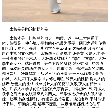
太极拳是陶冶情操的拳
太极本是一门智慧的功夫，融儒、道、禅三大体系于一
体，练得是一种心境，平和的心态最为重要，阴阳之道能使我
们包容，宽容。在进一步的学习中,认识到太极拳所具有的深
厚而丰富的文化内涵。太极拳不仅是拳术,还是文化,是艺术,是
一种高雅的健身术,因此太极拳又被称为“哲拳”、“文拳”。太极
拳中正安舒、端庄舒展、开合有度的身姿,缓慢柔和、均匀协
调、沉稳轻灵的动作,恢弘大气、厚重凝练、儒雅隽永的韵味,
精神贯注、冷静镇定、从容不迫的神情,无一不体现着文化的
内涵。因此,习练太极拳可以修心养性,涵养人的性情,提高人的
修养,改善人的性格,以至提升人的道德品质,改变人的精神面
貌。许多人在学拳前性情急躁,做事鲁莽、冲动,爱生气,习练太
极拳之后大有改观甚至判若两人。经常练太极拳的人做人谦
虚、处事冷静,性情好、有涵养,品行端正、淡泊名利,平时能保
持平静、平和的心境,遇事不慌乱、从容镇定,能保持心理平