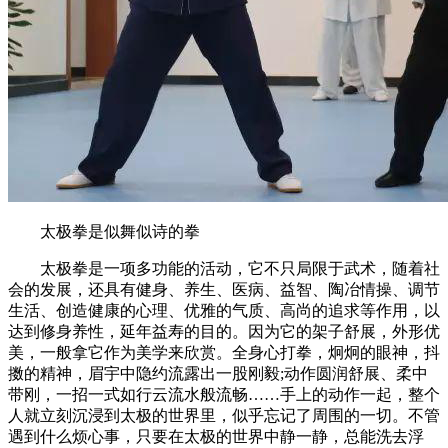
太极拳是似舞似诗的拳
太极拳是一项多功能的活动，它不只局限于武术，随着社
会的发展，还具有健身、养生、医病、益智、陶冶情操、调节
生活、创造健康的心理、优雅的气质、高尚的追求等作用，以
达到修身养性，延年益寿的目的。因为它的架子舒展，外形优
美，一般拿它作为美学来欣赏。全身心打拳，炯炯的眼神，抖
擞的精神，眉宇中隐约流露出一股刚毅;动作圆润舒展、柔中
带刚，一招一式如行云流水般流畅……手上的动作一起，整个
人就立刻沉浸到太极的世界里，似乎忘记了周围的一切。不管
遇到什么烦心事，只要在太极的世界中静一静，总能洗去浮