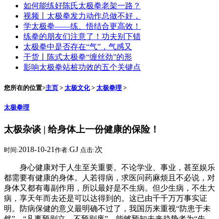
如何能练好陈氏太极拳老架一路？
视频丨太极拳发力动作总做不好，
学太极拳——练、悟结合更高效！
练拳的朋友们注意了！功夫别下错
太极拳中是否存在“气”，气感又
干货丨陈式太极拳“缠丝劲”的形
影响太极拳站桩功效的五个关键点
您所在的位置>
主页
>
太极文化
>
太极拳理
>
太极拳理
太极杂谈 | 给身体上一份健康的保险！
2018-10-21
GJ
次
时间:
作者:
点击:
身心健康对于人生至关重要。不论学业、事业，甚至娱乐
都需要有健康的身体。人若得病，求医问药麻烦且不必说，对
身体又都有毒副作用，所以最好是不生病。但少生病，不生大
病，享天年而去还是可以达得到的。这已由千千万万事实证
明。防病保健的意义最明确不过了，我国历来重视“防患于未
然”，“凡事预则立，不预则废”。能够预知未来趋势者为“先