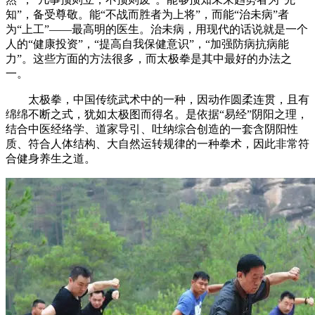
知”，备受尊敬。能“不战而胜者为上将”，而能“治未病”者
为“上工”——最高明的医生。治未病，用现代的话说就是一个
人的“健康投资”，“提高自我保健意识”，“加强防病抗病能
力”。这些方面的方法很多，而太极拳是其中最好的办法之
一。
太极拳，中国传统武术中的一种，因动作圆柔连贯，且有
绵绵不断之式，犹如太极图而得名。是依据“易经”阴阳之理，
结合中医经络学、道家导引、吐纳综合创造的一套含阴阳性
质、符合人体结构、大自然运转规律的一种拳术，因此非常符
合健身养生之道。