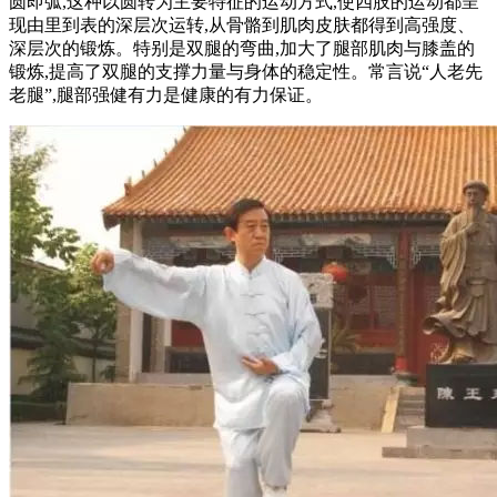
圆即弧,这种以圆转为主要特征的运动方式,使四肢的运动都呈
现由里到表的深层次运转,从骨骼到肌肉皮肤都得到高强度、
深层次的锻炼。特别是双腿的弯曲,加大了腿部肌肉与膝盖的
锻炼,提高了双腿的支撑力量与身体的稳定性。常言说“人老先
老腿”,腿部强健有力是健康的有力保证。