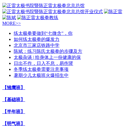
MORE>>
练太极拳要做到“七微含”，你
如何练太极拳的爆发力
北京市三家店铁路中学
陈斌：练习陈氏太极拳的步骤及方
太极杂谈 | 给身体上一份健康的保
日出不作，日入不息，易伤肾
冬季练太极拳需要注意事项
暑期少儿太极班火爆招生中
【雏鹰班】
【基础班】
【半年班】
【明气班】