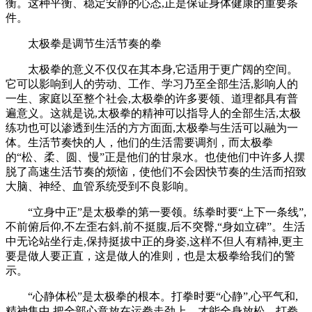
衡。这种平衡、稳定安静的心态,正是保证身体健康的重要条
件。
太极拳是调节生活节奏的拳
太极拳的意义不仅仅在其本身,它适用于更广阔的空间。
它可以影响到人的劳动、工作、学习乃至全部生活,影响人的
一生、家庭以至整个社会,太极拳的许多要领、道理都具有普
遍意义。这就是说,太极拳的精神可以指导人的全部生活,太极
练功也可以渗透到生活的方方面面,太极拳与生活可以融为一
体。生活节奏快的人，他们的生活需要调剂，而太极拳
的“松、柔、圆、慢”正是他们的甘泉水。也使他们中许多人摆
脱了高速生活节奏的烦恼，使他们不会因快节奏的生活而招致
大脑、神经、血管系统受到不良影响。
“立身中正”是太极拳的第一要领。练拳时要“上下一条线”,
不前俯后仰,不左歪右斜,前不挺腹,后不突臀,“身如立碑”。生活
中无论站坐行走,保持挺拔中正的身姿,这样不但人有精神,更主
要是做人要正直，这是做人的准则，也是太极拳给我们的警
示。
“心静体松”是太极拳的根本。打拳时要“心静”,心平气和,
精神集中,把全部心意放在运拳走劲上，才能全身放松，打拳