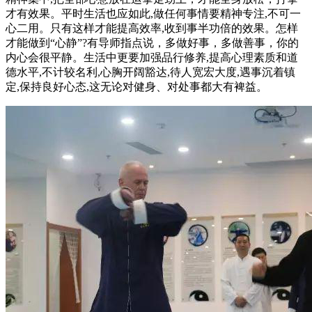
才有效果。平时生活也应如此,做任何事情要精神专注,不可一
心二用。只有这样才能提高效率,收到事半功倍的效果。怎样
才能做到“心静”?有导师指点说，多做好事，多做善事，你的
内心会很平静。生活中更要加强品行修养,提高心理素质和道
德水平,不计较名利,心胸开阔豁达,待人宽宏大度,遇事沉着镇
定,保持良好心态,这无论对健身、对处事都大有裨益。