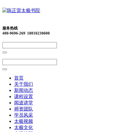
服务热线
400-9696-269 18010230600
首页
关于我们
新闻动态
课程设置
闻道讲堂
师资团队
学员风采
太极视频
太极文化