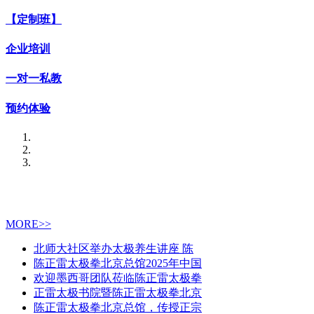
【定制班】
企业培训
一对一私教
预约体验
MORE>>
北师大社区举办太极养生讲座 陈
陈正雷太极拳北京总馆2025年中国
欢迎墨西哥团队莅临陈正雷太极拳
正雷太极书院暨陈正雷太极拳北京
陈正雷太极拳北京总馆，传授正宗