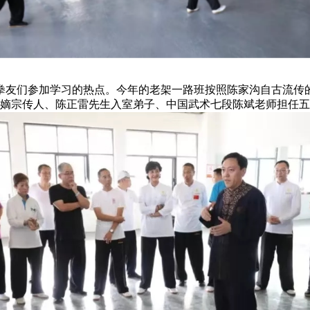
友们参加学习的热点。今年的老架一路班按照陈家沟自古流传的
嫡宗传人、陈正雷先生入室弟子、中国武术七段陈斌老师担任五