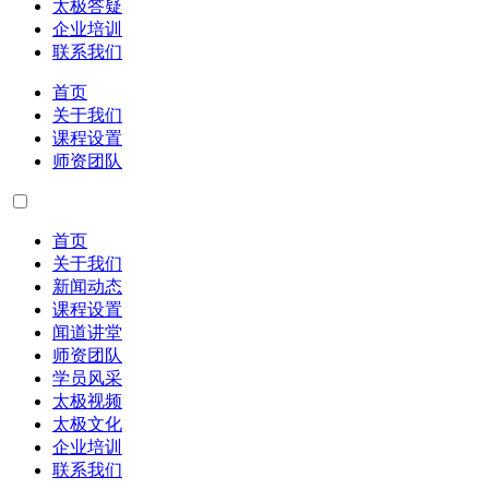
太极答疑
企业培训
联系我们
首页
关于我们
课程设置
师资团队
首页
关于我们
新闻动态
课程设置
闻道讲堂
师资团队
学员风采
太极视频
太极文化
企业培训
联系我们