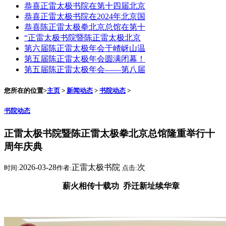
恭喜正雷太极书院在第十四届北京
恭喜正雷太极书院在2024年北京国
恭喜陈正雷太极拳北京总馆在第十
“正雷太极书院暨陈正雷太极北京
第六届陈正雷太极年会于嵖岈山温
第五届陈正雷太极年会圆满闭幕！
第五届陈正雷太极年会——第八届
您所在的位置>
主页
>
新闻动态
>
书院动态
>
书院动态
正雷太极书院暨陈正雷太极拳北京总馆隆重举行十
周年庆典
2026-03-28
正雷太极书院
次
时间:
作者:
点击:
薪火相传十载功 乔迁新址续华章