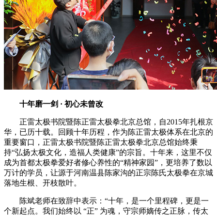
十年磨一剑 · 初心未曾改
正雷太极书院暨陈正雷太极拳北京总馆，自2015年扎根京
华，已历十载。回顾十年历程，作为陈正雷太极体系在北京的
重要窗口，正雷太极书院暨陈正雷太极拳北京总馆始终秉
持“弘扬太极文化，造福人类健康”的宗旨。十年来，这里不仅
成为首都太极拳爱好者修心养性的“精神家园”，更培养了数以
万计的学员，让源于河南温县陈家沟的正宗陈氏太极拳在京城
落地生根、开枝散叶。
陈斌老师在致辞中表示：“十年，是一个里程碑，更是一
个新起点。我们始终以 “正” 为魂，守宗师嫡传之正脉，传太