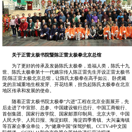
关于正雷太极书院暨陈正雷太极拳北京总馆
为了更好的传承及发扬陈氏太极拳，造福人类，陈氏十九
世、陈氏太极拳第十一代嫡宗传人陈正雷先生开设正雷太极书
院/陈正雷太极北京总馆，让陈氏太极拳在高手如云、卧虎藏
龙的京城重地生根发芽、开花结果，担负起陈氏太极拳在北京
地区传承和发展的使命。
随着正雷太极书院太极拳“六进”工程在北京全面展开，先
后走进了中宣部、总参、中国建设银行总行、中国工商银行、
首创集团、国家行政学院、国家邮票印制局、北京大学、中国
人民大学、人民日报、海淀妇联、海淀四季青镇、大兴瀛海镇
等百家企事业单位，为“健康中国”保驾护航。CCTV-4中文国