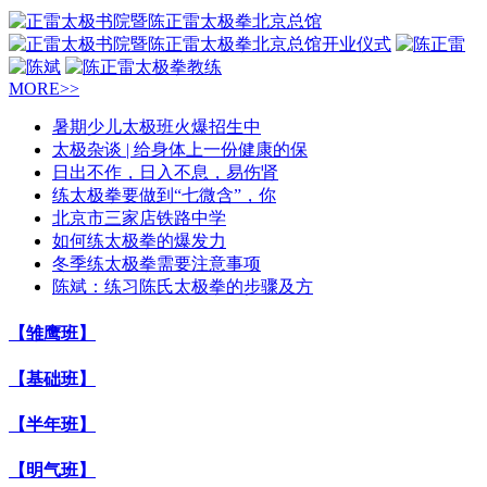
MORE>>
暑期少儿太极班火爆招生中
太极杂谈 | 给身体上一份健康的保
日出不作，日入不息，易伤肾
练太极拳要做到“七微含”，你
北京市三家店铁路中学
如何练太极拳的爆发力
冬季练太极拳需要注意事项
陈斌：练习陈氏太极拳的步骤及方
【雏鹰班】
【基础班】
【半年班】
【明气班】