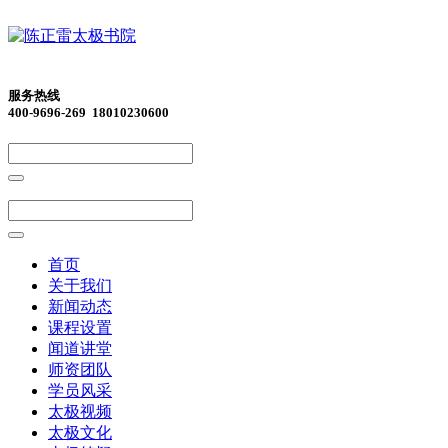
服务热线
400-9696-269 18010230600
首页
关于我们
新闻动态
课程设置
闻道讲堂
师资团队
学员风采
太极视频
太极文化