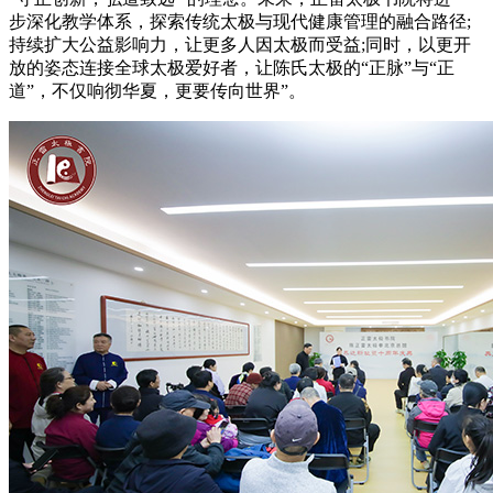
步深化教学体系，探索传统太极与现代健康管理的融合路径;
持续扩大公益影响力，让更多人因太极而受益;同时，以更开
放的姿态连接全球太极爱好者，让陈氏太极的“正脉”与“正
道”，不仅响彻华夏，更要传向世界”。