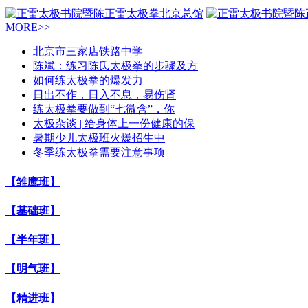
MORE>>
北京市三家店铁路中学
陈斌：练习陈氏太极拳的步骤及方
如何练太极拳的爆发力
日出不作，日入不息，易伤肾
练太极拳要做到“七微含”，你
太极杂谈 | 给身体上一份健康的保
暑期少儿太极班火爆招生中
冬季练太极拳需要注意事项
【雏鹰班】
【基础班】
【半年班】
【明气班】
【精进班】