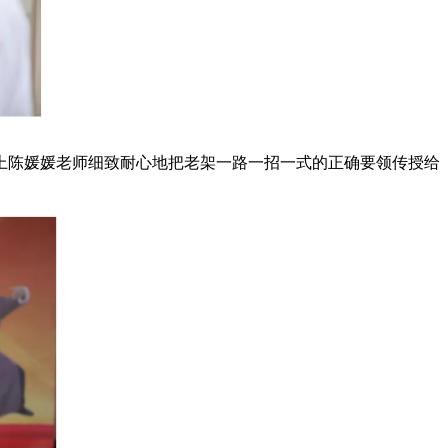
陈媛媛老师细致耐心地把老架一路一招一式的正确要领传授给