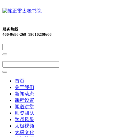
服务热线
400-9696-269 18010230600
首页
关于我们
新闻动态
课程设置
闻道讲堂
师资团队
学员风采
太极视频
太极文化