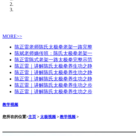
MORE>>
陈正雷老师陈氏太极拳老架一路完整
陈斌老师嫡传班：陈氏太极拳老架一
陈正雷陈式老架一路太极拳完整示范
陈正雷｜讲解陈氏太极拳养生功之静
陈正雷｜讲解陈氏太极拳养生功之静
陈正雷｜讲解陈氏太极拳养生功之静
陈正雷｜讲解陈氏太极拳养生功之步
陈正雷｜讲解陈氏太极拳养生功之步
教学视频
您所在的位置>
主页
>
太极视频
>
教学视频
>