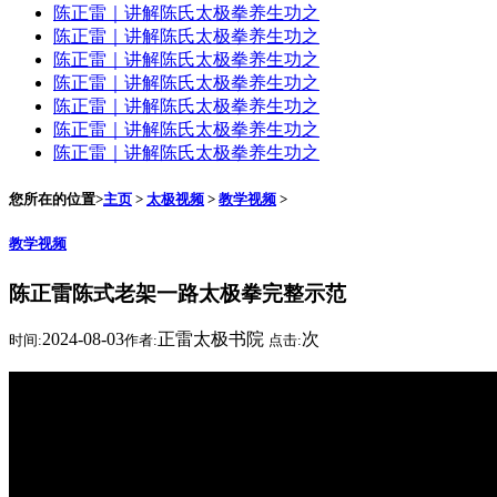
陈正雷｜讲解陈氏太极拳养生功之
陈正雷｜讲解陈氏太极拳养生功之
陈正雷｜讲解陈氏太极拳养生功之
陈正雷｜讲解陈氏太极拳养生功之
陈正雷｜讲解陈氏太极拳养生功之
陈正雷｜讲解陈氏太极拳养生功之
陈正雷｜讲解陈氏太极拳养生功之
您所在的位置>
主页
>
太极视频
>
教学视频
>
教学视频
陈正雷陈式老架一路太极拳完整示范
2024-08-03
正雷太极书院
次
时间:
作者:
点击: