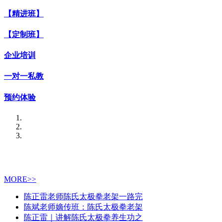
【精进班】
【定制班】
企业培训
一对一私教
预约体验
MORE>>
陈正雷老师陈氏太极拳老架一路完
陈斌老师嫡传班：陈氏太极拳老架
陈正雷｜讲解陈氏太极拳养生功之