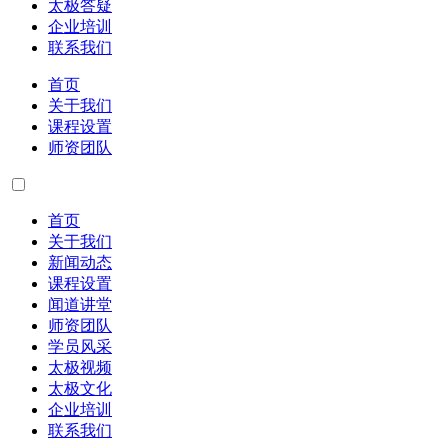
太极答疑
企业培训
联系我们
首页
关于我们
课程设置
师资团队
首页
关于我们
新闻动态
课程设置
闻道讲堂
师资团队
学员风采
太极视频
太极文化
企业培训
联系我们