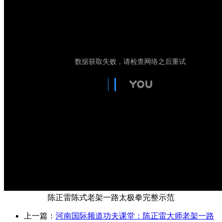
陈正雷陈式老架一路太极拳完整示范
上一篇：
河南国际频道功夫课堂：陈正雷大师老架一路