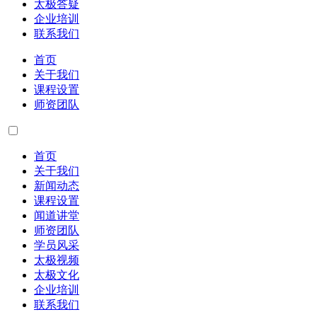
太极答疑
企业培训
联系我们
首页
关于我们
课程设置
师资团队
首页
关于我们
新闻动态
课程设置
闻道讲堂
师资团队
学员风采
太极视频
太极文化
企业培训
联系我们