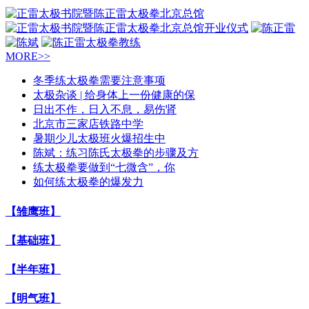
MORE>>
冬季练太极拳需要注意事项
太极杂谈 | 给身体上一份健康的保
日出不作，日入不息，易伤肾
北京市三家店铁路中学
暑期少儿太极班火爆招生中
陈斌：练习陈氏太极拳的步骤及方
练太极拳要做到“七微含”，你
如何练太极拳的爆发力
【雏鹰班】
【基础班】
【半年班】
【明气班】