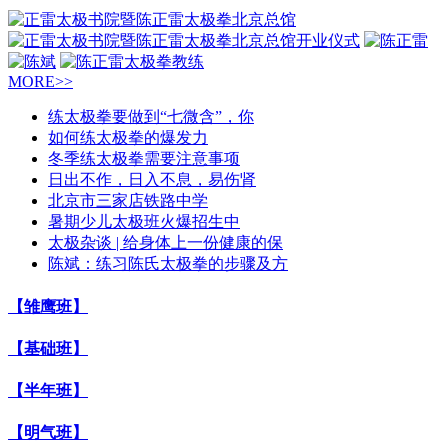
MORE>>
练太极拳要做到“七微含”，你
如何练太极拳的爆发力
冬季练太极拳需要注意事项
日出不作，日入不息，易伤肾
北京市三家店铁路中学
暑期少儿太极班火爆招生中
太极杂谈 | 给身体上一份健康的保
陈斌：练习陈氏太极拳的步骤及方
【雏鹰班】
【基础班】
【半年班】
【明气班】