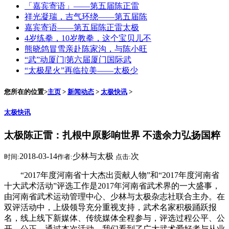
「嘉宾寄语」——​第五届陈正雷
祥光凝瑞，吉气环绕——第五届陈
嘉宾寄语——​第五届陈正雷太极
4岁练拳，10岁教拳，这个宝贝儿不
熊晓鸽冒雪亲赴陈家沟，与陈小旺
“武”动厦门|第六届厦门国际武
“太极星火”再临拉美——太极少
您所在的位置>
主页
>
新闻动态
>
太极快讯
>
太极快讯
太极陈正雷：扎根中原影响世界 不遗余力弘扬国粹
2018-03-14
少林与太极
次
时间:
作者:
点击:
“2017年度河南省十大杰出贡献人物”和“2017年度河南省
十大武术活动”评选工作是2017年河南省武术界的一大盛事，
由河南省武术运动管理中心、少林与太极杂志社联合主办。在
双评活动中，上级领导充分重视支持，武术名家积极踊跃报
名，线上线下新媒体、传统媒体全程参与，评选过程公平、公
开、公正。通过本次活动，我们看到了广大武术爱好者与从业