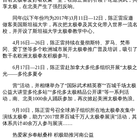
享太极，在北美产生了强烈反响。
同年(以下年份均为2017年)3月11日—12日，陈正雷应邀
做客美国斯坦福大学，再次把太极拳及其文化带入世界一流名
校，并开设了斯坦福大学太极拳教学中心。
4月16日—26日，陈正雷持续在曼彻斯特、罗马、梵蒂
冈、爱丁堡等多个欧洲城市展开太极拳推广普及培训，吸引了
数千名欧洲太极拳友积极参与。
6月17日—21日，陈正雷赴加拿大多伦多组织开展“太极之
光——多伦多夏令
营”活动，并相继举办了“国际武术精英赛”“百城千场太极
公益大讲堂多伦多站”“多伦多太极精品公开课”等一系列活
动，南、北美1000余人踊跃参加，再次掀起美洲太极拳热浪。
9月10日，陈正雷号召全球弟子组织所在地太极拳友集中
演练太极拳，助力“2017世界百城千万人太极拳展演”活动，其
体系共计40余万人参与展演……
热爱家乡奉献桑梓 积极助推河南公益