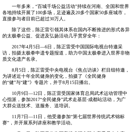
一年多来，“百城千场公益活动”持续在河南、全国和世界
各地持续开展了100多场，足迹遍及20多个国家50多座城市，
直接参与者目前已超过30万人。
除了这些，陈正雷引领其体系在国内不断推进的形式各异
的太极拳公益、促进及弘扬活动几乎贯穿全年：
2017年4月5日—6日，陈正雷受中国国际电视台特邀采
访，拍摄太极拳申遗专题报道，助力中国太极拳进入世界非物
质文化遗产名录。
8月5日，陈正雷受中央电视台《焦点访谈》栏目组特邀，
为讲述近十年全民健身的变化，拍摄了《全民健身
的“健”与“建”》专题片，并于8月15日播出。
10月9日—12日，陈正雷受国家体育总局武术运动管理中
心指派，参加2017“全民健身”武术走基层·成都站活动，为广
大群众送技术、送服务、送培训。
11月7日—11日，他受邀参加“第七届世界传统武术锦标
赛”，并开展系列讲座和教学活动。