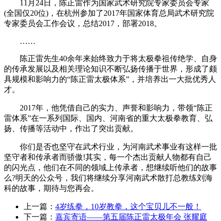
11月24日，陈正雷作为国家武术研究院专家委员会专家
(全国仅20位)，在杭州参加了2017年国家体育总局武术研究院
专家委员会工作会议，总结2017，部署2018。
……
陈正雷先生40余年来始终致力于将太极拳祖传绝学、自身
的传承发展以及相关理论知识不断弘扬传播于世界，形成了颇
具规模和影响力的“陈正雷太极体系”，并培养出一大批优秀人
才。
2017年，他凭借自己的实力、声誉和影响力，带领“陈正
雷体系”在一系列国际、国内、河南省的重大太极拳教育、弘
扬、传播等活动中，作出了突出贡献。
你们是否也坚守在武术行业，为河南武术事业有这样一批
坚守者和传承者而骄傲!其实，每一个杰出贡献人物都有自己
的闪光点，他们在不同的领域上传承者，想继续听他们的故事
么?明天的公众号，我们将继续分享河南武术散打总教练刘海
科的故事，期待与您再会。
上一篇：
4岁练拳，10岁教拳，这个宝贝儿不一般！
下一篇：
嘉宾寄语——​第五届陈正雷太极年会 张耀庭