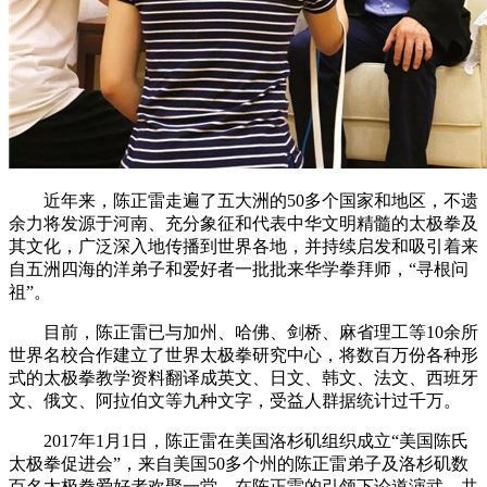
近年来，陈正雷走遍了五大洲的50多个国家和地区，不遗
余力将发源于河南、充分象征和代表中华文明精髓的太极拳及
其文化，广泛深入地传播到世界各地，并持续启发和吸引着来
自五洲四海的洋弟子和爱好者一批批来华学拳拜师，“寻根问
祖”。
目前，陈正雷已与加州、哈佛、剑桥、麻省理工等10余所
世界名校合作建立了世界太极拳研究中心，将数百万份各种形
式的太极拳教学资料翻译成英文、日文、韩文、法文、西班牙
文、俄文、阿拉伯文等九种文字，受益人群据统计过千万。
2017年1月1日，陈正雷在美国洛杉矶组织成立“美国陈氏
太极拳促进会”，来自美国50多个州的陈正雷弟子及洛杉矶数
百名太极拳爱好者欢聚一堂，在陈正雷的引领下论道演武，共