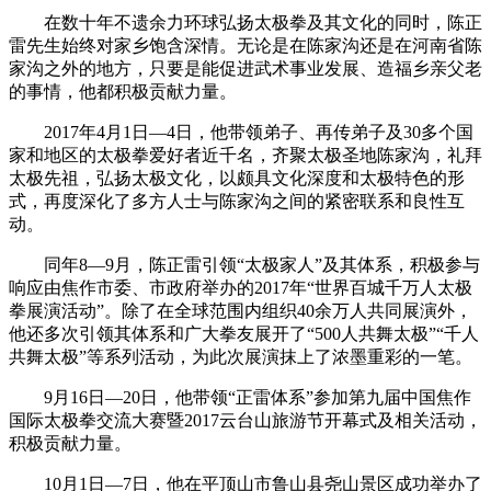
在数十年不遗余力环球弘扬太极拳及其文化的同时，陈正
雷先生始终对家乡饱含深情。无论是在陈家沟还是在河南省陈
家沟之外的地方，只要是能促进武术事业发展、造福乡亲父老
的事情，他都积极贡献力量。
2017年4月1日—4日，他带领弟子、再传弟子及30多个国
家和地区的太极拳爱好者近千名，齐聚太极圣地陈家沟，礼拜
太极先祖，弘扬太极文化，以颇具文化深度和太极特色的形
式，再度深化了多方人士与陈家沟之间的紧密联系和良性互
动。
同年8—9月，陈正雷引领“太极家人”及其体系，积极参与
响应由焦作市委、市政府举办的2017年“世界百城千万人太极
拳展演活动”。除了在全球范围内组织40余万人共同展演外，
他还多次引领其体系和广大拳友展开了“500人共舞太极”“千人
共舞太极”等系列活动，为此次展演抹上了浓墨重彩的一笔。
9月16日—20日，他带领“正雷体系”参加第九届中国焦作
国际太极拳交流大赛暨2017云台山旅游节开幕式及相关活动，
积极贡献力量。
10月1日—7日，他在平顶山市鲁山县尧山景区成功举办了