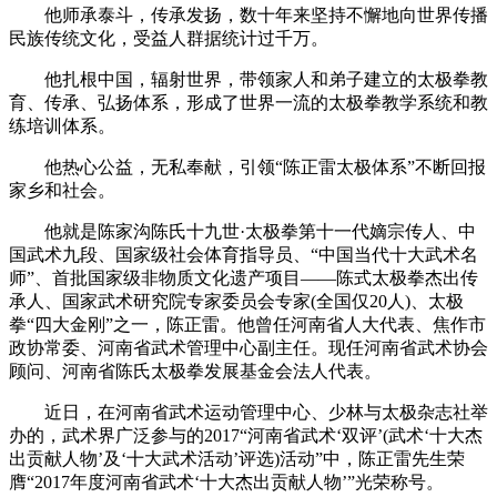
他师承泰斗，传承发扬，数十年来坚持不懈地向世界传播
民族传统文化，受益人群据统计过千万。
他扎根中国，辐射世界，带领家人和弟子建立的太极拳教
育、传承、弘扬体系，形成了世界一流的太极拳教学系统和教
练培训体系。
他热心公益，无私奉献，引领“陈正雷太极体系”不断回报
家乡和社会。
他就是陈家沟陈氏十九世·太极拳第十一代嫡宗传人、中
国武术九段、国家级社会体育指导员、“中国当代十大武术名
师”、首批国家级非物质文化遗产项目——陈式太极拳杰出传
承人、国家武术研究院专家委员会专家(全国仅20人)、太极
拳“四大金刚”之一，陈正雷。他曾任河南省人大代表、焦作市
政协常委、河南省武术管理中心副主任。现任河南省武术协会
顾问、河南省陈氏太极拳发展基金会法人代表。
近日，在河南省武术运动管理中心、少林与太极杂志社举
办的，武术界广泛参与的2017“河南省武术‘双评’(武术‘十大杰
出贡献人物’及‘十大武术活动’评选)活动”中，陈正雷先生荣
膺“2017年度河南省武术‘十大杰出贡献人物’”光荣称号。