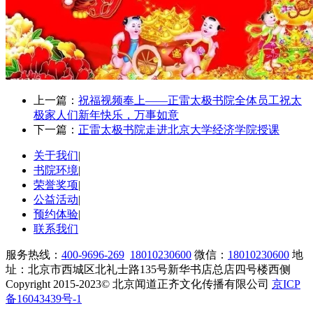
上一篇：
祝福视频奉上——正雷太极书院全体员工祝太
极家人们新年快乐，万事如意
下一篇：
正雷太极书院走进北京大学经济学院授课
关于我们
|
书院环境
|
荣誉奖项
|
公益活动
|
预约体验
|
联系我们
服务热线：
400-9696-269
18010230600
微信：
18010230600
地
址：北京市西城区北礼士路135号新华书店总店四号楼西侧
Copyright 2015-2023© 北京闻道正齐文化传播有限公司
京ICP
备16043439号-1