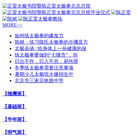
MORE>>
如何练太极拳的爆发力
陈斌：练习陈氏太极拳的步骤及方
太极杂谈 | 给身体上一份健康的保
练太极拳要做到“七微含”，你
日出不作，日入不息，易伤肾
冬季练太极拳需要注意事项
暑期少儿太极班火爆招生中
北京市三家店铁路中学
【雏鹰班】
【基础班】
【半年班】
【明气班】