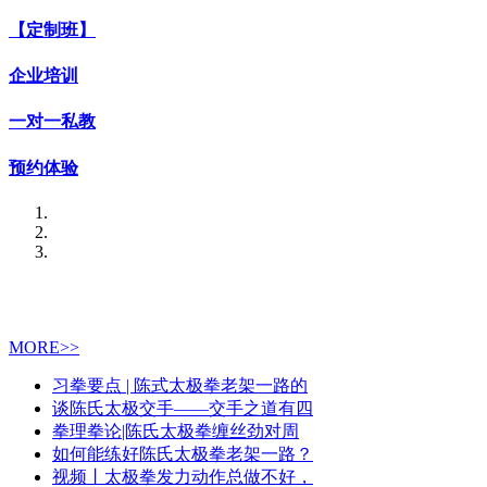
【定制班】
企业培训
一对一私教
预约体验
MORE>>
习拳要点 | 陈式太极拳老架一路的
谈陈氏太极交手——交手之道有四
拳理拳论|陈氏太极拳缠丝劲对周
如何能练好陈氏太极拳老架一路？
视频丨太极拳发力动作总做不好，