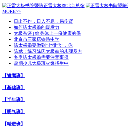
MORE>>
日出不作，日入不息，易伤肾
如何练太极拳的爆发力
太极杂谈 | 给身体上一份健康的保
北京市三家店铁路中学
练太极拳要做到“七微含”，你
陈斌：练习陈氏太极拳的步骤及方
冬季练太极拳需要注意事项
暑期少儿太极班火爆招生中
【雏鹰班】
【基础班】
【半年班】
【明气班】
【精进班】