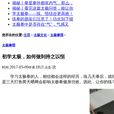
揭秘丨拳里拳外都有内气，那么，
揭秘丨看完这篇太极问答，能让你
学太极拳——练、悟结合更高效！
练拳的朋友们注意了！功夫别下错
太极拳中是否存在“气”，气感又
您所在的位置>
主页
>
太极文化
>
太极拳理
>
太极拳理
初学太极，如何做到持之以恒
2017-05-09
HUI
次
时间:
作者:
点击:
学习太极拳的人，相信都会这样的经历，练几天拳后，就很难
是三天打鱼两天晒网会影响太极拳健身功效。因此，让你的练