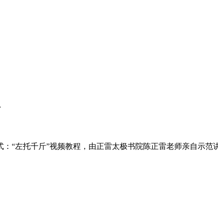
斤
“左托千斤”视频教程，由正雷太极书院陈正雷老师亲自示范