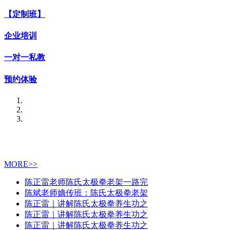
【定制班】
企业培训
一对一私教
预约体验
MORE>>
陈正雷老师陈氏太极拳老架一路完
陈斌老师嫡传班：陈氏太极拳老架
陈正雷｜讲解陈氏太极拳养生功之
陈正雷｜讲解陈氏太极拳养生功之
陈正雷｜讲解陈氏太极拳养生功之