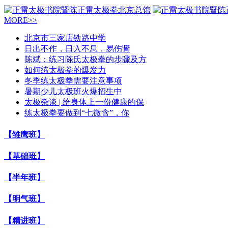
MORE>>
北京市三家店铁路中学
日出不作，日入不息，易伤肾
陈斌：练习陈氏太极拳的步骤及方
如何练太极拳的爆发力
冬季练太极拳需要注意事项
暑期少儿太极班火爆招生中
太极杂谈 | 给身体上一份健康的保
练太极拳要做到“七微含”，你
【雏鹰班】
【基础班】
【半年班】
【明气班】
【精进班】