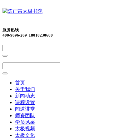
服务热线
400-9696-269 18010230600
首页
关于我们
新闻动态
课程设置
闻道讲堂
师资团队
学员风采
太极视频
太极文化