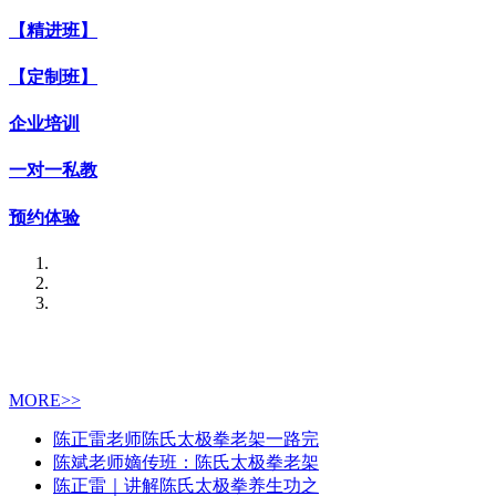
【精进班】
【定制班】
企业培训
一对一私教
预约体验
MORE>>
陈正雷老师陈氏太极拳老架一路完
陈斌老师嫡传班：陈氏太极拳老架
陈正雷｜讲解陈氏太极拳养生功之