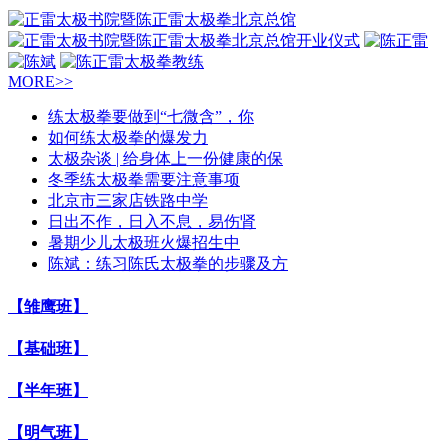
MORE>>
练太极拳要做到“七微含”，你
如何练太极拳的爆发力
太极杂谈 | 给身体上一份健康的保
冬季练太极拳需要注意事项
北京市三家店铁路中学
日出不作，日入不息，易伤肾
暑期少儿太极班火爆招生中
陈斌：练习陈氏太极拳的步骤及方
【雏鹰班】
【基础班】
【半年班】
【明气班】