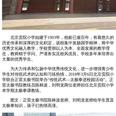
北京贡院小学始建于1903年，校龄已逾百年，有着悠久的
历史传承和深厚的文化积淀，该校集中发扬国学精神，将中华
优秀文化融入教学，学校贯彻以人为本、全面发展的教学理
念，教师精于学问、严谨务实且校风优良。学校多年来培养出
大量的优秀学生。
为大力传承和弘扬中华优秀传统文化，进一步增强青少年
学生对传统武术的认知和习练热情，2018年3月6日北京贡院小
学联合正雷太极书院举办“传统武术—太极拳进校园活动”。正
雷太极书院教练员陈林波，刘明龙两位老师担任北京贡院小学
本学期太极拳课教练。
图文：正雷太极书院陈林波老师、刘明龙老师给学生普及
太极拳知识，孩子们热情高涨。