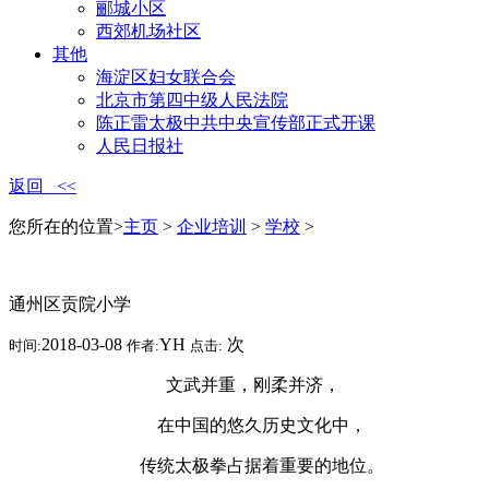
郦城小区
西郊机场社区
其他
海淀区妇女联合会
北京市第四中级人民法院
陈正雷太极中共中央宣传部正式开课
人民日报社
返回 <<
您所在的位置>
主页
>
企业培训
>
学校
>
通州区贡院小学
2018-03-08
YH
次
时间:
作者:
点击:
文武并重，刚柔并济，
在中国的悠久历史文化中，
传统太极拳占据着重要的地位。