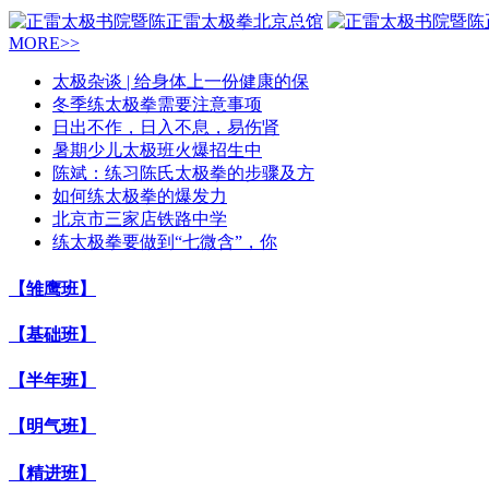
MORE>>
太极杂谈 | 给身体上一份健康的保
冬季练太极拳需要注意事项
日出不作，日入不息，易伤肾
暑期少儿太极班火爆招生中
陈斌：练习陈氏太极拳的步骤及方
如何练太极拳的爆发力
北京市三家店铁路中学
练太极拳要做到“七微含”，你
【雏鹰班】
【基础班】
【半年班】
【明气班】
【精进班】