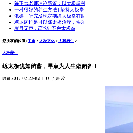
陈正雷老师理论新篇：以太极拳科
一种很好的养生方法 | 坚持太极拳
俄媒：研究发现定期练太极拳有助
糖尿病也是可以练太极治疗，快乐
岁月无声，恋“练”不舍太极拳
您所在的位置>
主页
>
太极文化
>
太极养生
>
太极养生
练太极犹如储蓄，早点为人生做储备！
2017-02-22
HUI
次
时间:
作者:
点击: