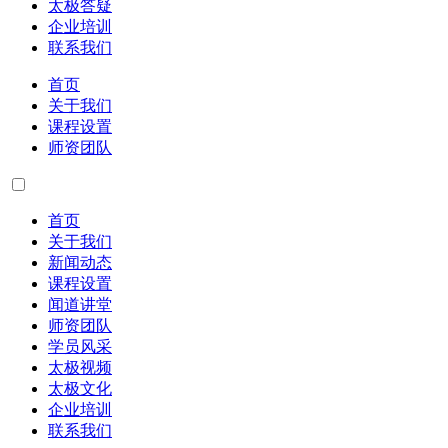
太极答疑
企业培训
联系我们
首页
关于我们
课程设置
师资团队
首页
关于我们
新闻动态
课程设置
闻道讲堂
师资团队
学员风采
太极视频
太极文化
企业培训
联系我们