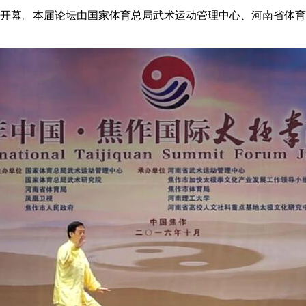
作开幕。本届论坛由国家体育总局武术运动管理中心、河南省体