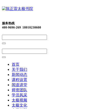
服务热线
400-9696-269 18010230600
首页
关于我们
新闻动态
课程设置
闻道讲堂
师资团队
学员风采
太极视频
太极文化