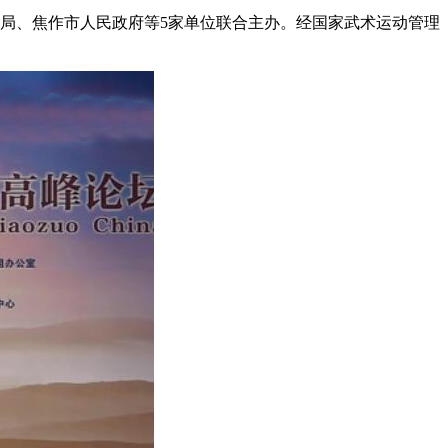
育局、焦作市人民政府等5家单位联合主办。经国家武术运动管理