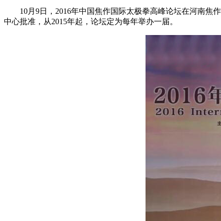
10月9日，2016年中国焦作国际太极拳高峰论坛在河南焦
中心批准，从2015年起，论坛定为每年举办一届。