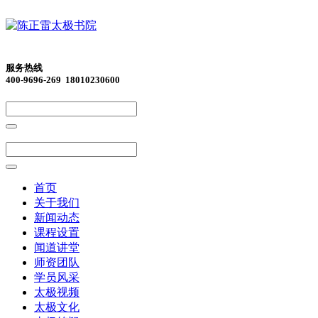
服务热线
400-9696-269 18010230600
首页
关于我们
新闻动态
课程设置
闻道讲堂
师资团队
学员风采
太极视频
太极文化