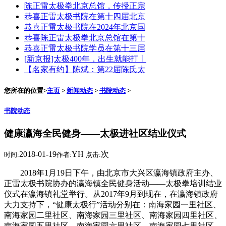
陈正雷太极拳北京总馆，传授正宗
恭喜正雷太极书院在第十四届北京
恭喜正雷太极书院在2024年北京国
恭喜陈正雷太极拳北京总馆在第十
恭喜正雷太极书院学员在第十三届
[新京报]太极400年，出生就能打丨
【名家有约】陈斌：第22届陈氏太
您所在的位置>
主页
>
新闻动态
>
书院动态
>
书院动态
健康瀛海全民健身——太极进社区结业仪式
2018-01-19
YH
次
时间:
作者:
点击:
2018年1月19日下午，由北京市大兴区瀛海镇政府主办、
正雷太极书院协办的瀛海镇全民健身活动——太极拳培训结业
仪式在瀛海镇礼堂举行。从2017年9月到现在，在瀛海镇政府
大力支持下，“健康太极行”活动分别在：南海家园一里社区、
南海家园二里社区、南海家园三里社区、南海家园四里社区、
南海家园五里社区、南海家园六里社区、南海家园七里社区、