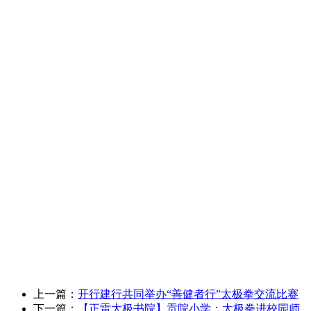
上一篇：
开行建行共同举办“善健者行”太极拳交流比赛
下一篇：
【正雷太极书院】贡院小学：太极拳进校园师