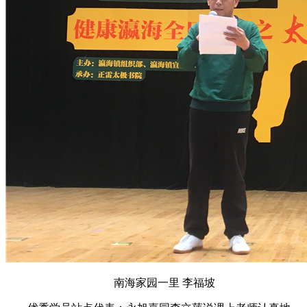
南海家园一里 李福坡