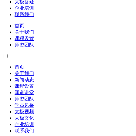
太极答疑
企业培训
联系我们
首页
关于我们
课程设置
师资团队
首页
关于我们
新闻动态
课程设置
闻道讲堂
师资团队
学员风采
太极视频
太极文化
企业培训
联系我们