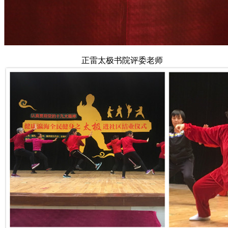
正雷太极书院评委老师