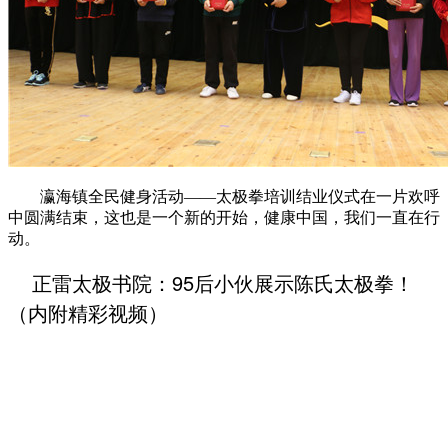
瀛海镇全民健身活动——太极拳培训结业仪式在一片欢呼
中圆满结束，这也是一个新的开始，健康中国，我们一直在行
动。
正雷太极书院：95后小伙展示陈氏太极拳！
（内附精彩视频）