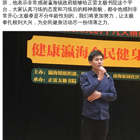
辞，他表示非常感谢瀛海镇政府能够给正雷太极书院这个平
台，大家认真习练的态度和习练后的精神面貌，都令他感到非
常开心;太极拳是不分年龄性别的，我们将更加努力，让太极
拳扎根到大兴，为全民健身活动尽一份绵薄之力。