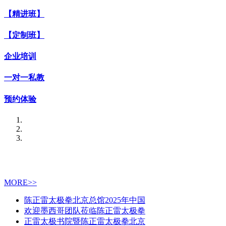
【精进班】
【定制班】
企业培训
一对一私教
预约体验
MORE>>
陈正雷太极拳北京总馆2025年中国
欢迎墨西哥团队莅临陈正雷太极拳
正雷太极书院暨陈正雷太极拳北京