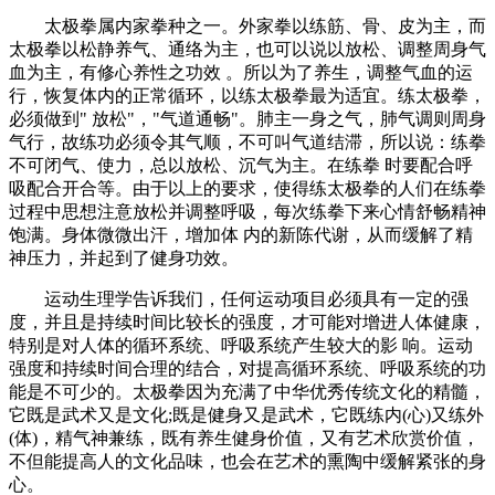
太极拳属内家拳种之一。外家拳以练筋、骨、皮为主，而
太极拳以松静养气、通络为主，也可以说以放松、调整周身气
血为主，有修心养性之功效 。所以为了养生，调整气血的运
行，恢复体内的正常循环，以练太极拳最为适宜。练太极拳，
必须做到" 放松"，"气道通畅"。肺主一身之气，肺气调则周身
气行，故练功必须令其气顺，不可叫气道结滞，所以说：练拳
不可闭气、使力，总以放松、沉气为主。在练拳 时要配合呼
吸配合开合等。由于以上的要求，使得练太极拳的人们在练拳
过程中思想注意放松并调整呼吸，每次练拳下来心情舒畅精神
饱满。身体微微出汗，增加体 内的新陈代谢，从而缓解了精
神压力，并起到了健身功效。
运动生理学告诉我们，任何运动项目必须具有一定的强
度，并且是持续时间比较长的强度，才可能对增进人体健康，
特别是对人体的循环系统、呼吸系统产生较大的影 响。运动
强度和持续时间合理的结合，对提高循环系统、呼吸系统的功
能是不可少的。太极拳因为充满了中华优秀传统文化的精髓，
它既是武术又是文化;既是健身又是武术，它既练内(心)又练外
(体)，精气神兼练，既有养生健身价值，又有艺术欣赏价值，
不但能提高人的文化品味，也会在艺术的熏陶中缓解紧张的身
心。