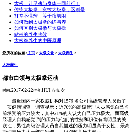
太极，让灵魂与身体一同前行！
传统太极拳、竞技太极拳，区别是
打拳不懂窍，等于瞎胡闹
如何做到太极拳的练与养
如何区别太极拳与太极操
站桩的养生功效
太极拳养生的中医原理
您所在的位置>
主页
>
太极文化
>
太极养生
>
太极养生
都市白领与太极拳运动
2017-02-22
HUI
次
时间:
作者:
点击:
最近国内一家权威机构对1576 名公司高级管理人员做了
一项健康调查，调查显示：近70%的高级管理人员感觉自己当
前承受的压力较大，其中21%的人认为自己压力极大。而高级
经理人自我感觉 到的压力与他们的性别和职位有着明显的关
联性，男性高级管理人员自我描述的压力明显高于女性，最高
管理层压力大于部门经理——级别越高压力越大。