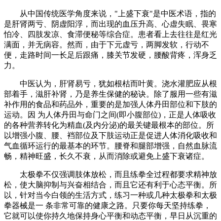
从中国传统医学角度来说，"上盛下衰"是中医术语，指的
是肝肾两亏、阴虚阳浮，而出现的血压升高、心虚失眠、畏寒
怕冷、四肢发凉、食滞便秘等综合症。患者看上去往往是红光
满面，并无病容。然而，由于下元虚亏，两脚发软，行动不
便，走路时间一长足后跟痛，膝关节发硬，腰酸背疼，浑身乏
力。
中医认为，肝肾易亏，犹如根枯而叶黄。浇水灌肥应从根
部着手，滋肝补肾，乃是养生保健的秘诀。除了服用一些有滋
补作用的食品和药品外，重要的是加强人体丹田部位和下肢的
运动。因 为人体丹田与命门之间(即小腹部位)，正是人体吸收
的各种营养转化为精血(及内分泌)的最关键最根本的部位。所
以增强小腹、腰、裆部位及下肢运动正是促进人体消化吸收和
气血循环运行的最基本的环节。腰脊和腿部增强，自然血脉流
畅，精神旺盛，长久不衰，从而消除或避免上盛下衰诸症。
太极拳不仅强调肢体放松，而且练拳全过程都要求精神放
松，使大脑抑制与兴奋相结合，而且它还有利于心态平衡。所
以，针对当今白领的生活方式，练习一种或几种太极拳和太极
拳器械是一 条非常可靠的健康之路。只要你每天坚持练拳，
它就可以使你持久地保持身心平衡和动态平衡，早日从沉重的