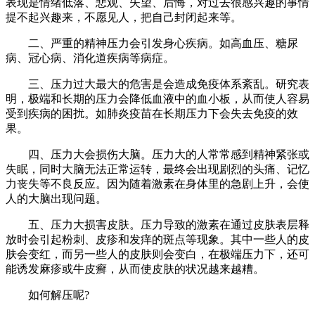
表现是情绪低落、悲观、失望、后悔，对过去很感兴趣的事情
提不起兴趣来，不愿见人，把自己封闭起来等。
二、严重的精神压力会引发身心疾病。如高血压、糖尿
病、冠心病、消化道疾病等病症。
三、压力过大最大的危害是会造成免疫体系紊乱。研究表
明，极端和长期的压力会降低血液中的血小板，从而使人容易
受到疾病的困扰。如肺炎疫苗在长期压力下会失去免疫的效
果。
四、压力大会损伤大脑。压力大的人常常感到精神紧张或
失眠，同时大脑无法正常运转，最终会出现剧烈的头痛、记忆
力丧失等不良反应。因为随着激素在身体里的急剧上升，会使
人的大脑出现问题。
五、压力大损害皮肤。压力导致的激素在通过皮肤表层释
放时会引起粉刺、皮疹和发痒的斑点等现象。其中一些人的皮
肤会变红，而另一些人的皮肤则会变白，在极端压力下，还可
能诱发麻疹或牛皮癣，从而使皮肤的状况越来越糟。
如何解压呢?