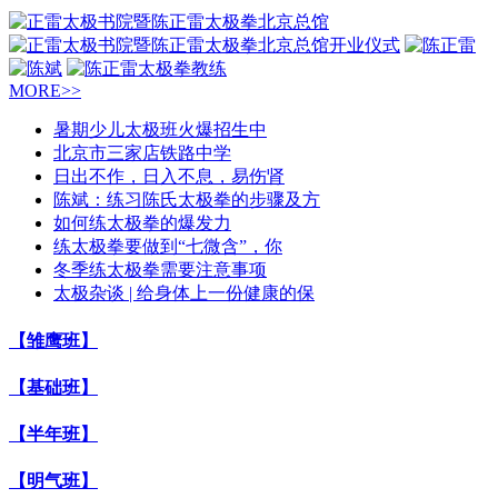
MORE>>
暑期少儿太极班火爆招生中
北京市三家店铁路中学
日出不作，日入不息，易伤肾
陈斌：练习陈氏太极拳的步骤及方
如何练太极拳的爆发力
练太极拳要做到“七微含”，你
冬季练太极拳需要注意事项
太极杂谈 | 给身体上一份健康的保
【雏鹰班】
【基础班】
【半年班】
【明气班】