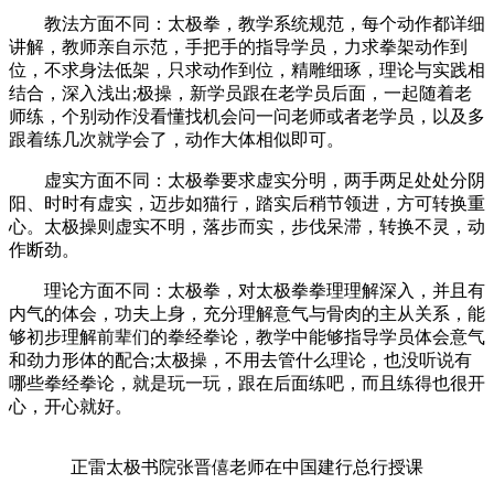
教法方面不同：太极拳，教学系统规范，每个动作都详细
讲解，教师亲自示范，手把手的指导学员，力求拳架动作到
位，不求身法低架，只求动作到位，精雕细琢，理论与实践相
结合，深入浅出;极操，新学员跟在老学员后面，一起随着老
师练，个别动作没看懂找机会问一问老师或者老学员，以及多
跟着练几次就学会了，动作大体相似即可。
虚实方面不同：太极拳要求虚实分明，两手两足处处分阴
阳、时时有虚实，迈步如猫行，踏实后稍节领进，方可转换重
心。太极操则虚实不明，落步而实，步伐呆滞，转换不灵，动
作断劲。
理论方面不同：太极拳，对太极拳拳理理解深入，并且有
内气的体会，功夫上身，充分理解意气与骨肉的主从关系，能
够初步理解前辈们的拳经拳论，教学中能够指导学员体会意气
和劲力形体的配合;太极操，不用去管什么理论，也没听说有
哪些拳经拳论，就是玩一玩，跟在后面练吧，而且练得也很开
心，开心就好。
正雷太极书院张晋僖老师在中国建行总行授课