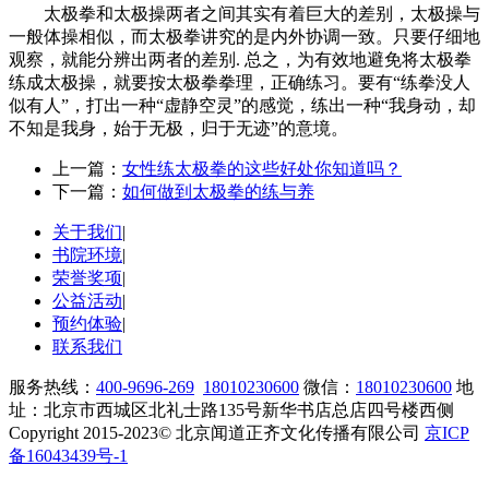
太极拳和太极操两者之间其实有着巨大的差别，太极操与
一般体操相似，而太极拳讲究的是内外协调一致。只要仔细地
观察，就能分辨出两者的差别. 总之，为有效地避免将太极拳
练成太极操，就要按太极拳拳理，正确练习。要有“练拳没人
似有人”，打出一种“虚静空灵”的感觉，练出一种“我身动，却
不知是我身，始于无极，归于无迹”的意境。
上一篇：
女性练太极拳的这些好处你知道吗？
下一篇：
如何做到太极拳的练与养
关于我们
|
书院环境
|
荣誉奖项
|
公益活动
|
预约体验
|
联系我们
服务热线：
400-9696-269
18010230600
微信：
18010230600
地
址：北京市西城区北礼士路135号新华书店总店四号楼西侧
Copyright 2015-2023© 北京闻道正齐文化传播有限公司
京ICP
备16043439号-1