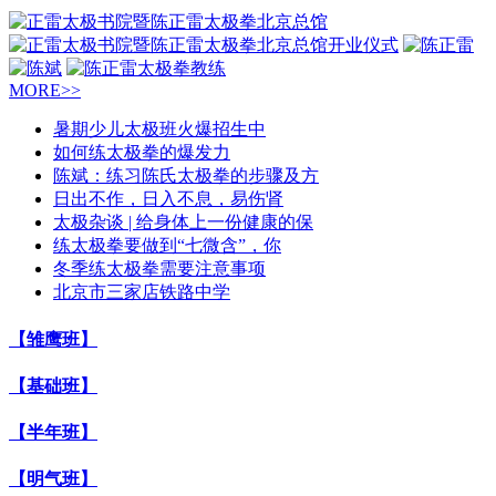
MORE>>
暑期少儿太极班火爆招生中
如何练太极拳的爆发力
陈斌：练习陈氏太极拳的步骤及方
日出不作，日入不息，易伤肾
太极杂谈 | 给身体上一份健康的保
练太极拳要做到“七微含”，你
冬季练太极拳需要注意事项
北京市三家店铁路中学
【雏鹰班】
【基础班】
【半年班】
【明气班】