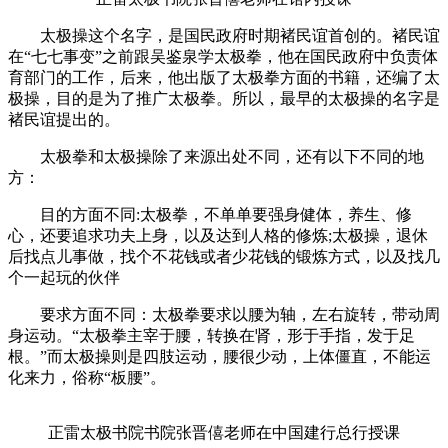
太极操这个名字，是国民政府时期褚民谊首创的。褚民谊
在“七七事变”之前跟吴鉴泉学太极拳，他在国民政府中负责体
育部门的工作，后来，他出版了太极拳方面的书籍，还编了太
极操，目的是为了推广太极拳。所以，最早的太极操的名字是
褚民谊提出的。
太极拳和太极操除了来源出处不同，还有以下不同的地
方：
目的方面不同:太极拳，不单单要强身健体，养生、修
心，还要追求功夫上身，以及达到人格的修炼;太极操，退休
后找点儿事做，找个不花钱或者少花钱的锻炼方式，以及找几
个一起玩的伙伴
要求方面不同：太极拳要求以腰为轴，左右旋转，带动周
身运动。“太极拳主宰于腰，转换在肾，形于手指，发于足
根。”而太极操则是四肢运动，腰很少动，上体僵直，不能运
化来力，俗称“板腰”。
正雷太极书院书院张晋僖老师在中国建行总行授课