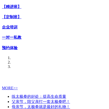
【精进班】
【定制班】
企业培训
一对一私教
预约体验
MORE>>
练太极拳的好处：提高生命质量
父亲节，陪父亲打一套太极拳吧！
母亲节，太极拳就是最好的礼物！