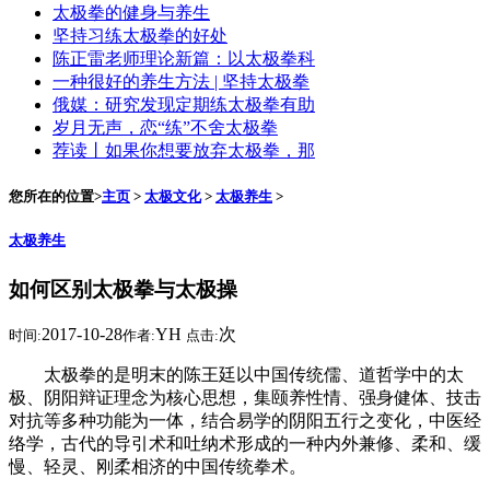
太极拳的健身与养生
坚持习练太极拳的好处
陈正雷老师理论新篇：以太极拳科
一种很好的养生方法 | 坚持太极拳
俄媒：研究发现定期练太极拳有助
岁月无声，恋“练”不舍太极拳
荐读丨如果你想要放弃太极拳，那
您所在的位置>
主页
>
太极文化
>
太极养生
>
太极养生
如何区别太极拳与太极操
2017-10-28
YH
次
时间:
作者:
点击:
太极拳的是明末的陈王廷以中国传统儒、道哲学中的太
极、阴阳辩证理念为核心思想，集颐养性情、强身健体、技击
对抗等多种功能为一体，结合易学的阴阳五行之变化，中医经
络学，古代的导引术和吐纳术形成的一种内外兼修、柔和、缓
慢、轻灵、刚柔相济的中国传统拳术。