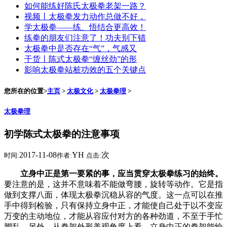
如何能练好陈氏太极拳老架一路？
视频丨太极拳发力动作总做不好，
学太极拳——练、悟结合更高效！
练拳的朋友们注意了！功夫别下错
太极拳中是否存在“气”，气感又
干货丨陈式太极拳“缠丝劲”的形
影响太极拳站桩功效的五个关键点
您所在的位置>
主页
>
太极文化
>
太极拳理
>
太极拳理
初学陈式太极拳的注意事项
2017-11-08
YH
次
时间:
作者:
点击:
立身中正是第一要紧的事，应当贯穿太极拳练习的始终。
要注意的是，这并不意味着不能做弯腰，旋转等动作。它是指
做到支撑八面，体现太极拳沉稳从容的气度。这一点可以在推
手中得到检验，只有保持立身中正，才能使自己处于以不变应
万变的主动地位，才能从容应付对方的各种劲道，不至于手忙
脚乱。另外，从拳架外形美观角度上看，立身中正的拳架能给