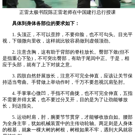
正雷太极书院陈正雷老师在中国建行总行授课
具体到身体各部位的要求如下：
1. 头顶正，不可以歪脖，不要仰脸，也不可勾头。目光平
视，下颌微向里收，这样就比较容易做到虚领顶劲。
2. 注意含胸，这有助于背部的脊柱放长。臀部下敛(但不
是指重心下坠)，不可突出臀部，有助于尾闾中正。于是，相
应于头部，就有了上下对拔之意。
3. 四肢自然舒展放长，注意不可完全伸直，应该让关节保
持适当弯曲。手臂做上举动作时，千万不要忽视沉肩坠肘。
4. 手掌掌心微凹，手指不可曲拢，也不可完全伸直，五指
不需要并得太紧，也不要过分叉开，目的是为了让劲能够放
长，到达指尖。
5. 运动时肩，肘，腕要节节贯穿，才能够收放自如。腰部
为全身主宰，犹如机械装置中的主传动轮轴。两足则是人身体
的根基，就象一棵大树的树根，树根如果不牢，遇到大风就容