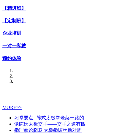
【精进班】
【定制班】
企业培训
一对一私教
预约体验
MORE>>
习拳要点 | 陈式太极拳老架一路的
谈陈氏太极交手——交手之道有四
拳理拳论|陈氏太极拳缠丝劲对周