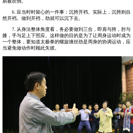
易被吹倒。
6. 应当时时留心的一件事：沉胯开裆。实际上，沉胯则自
然开裆。做到开裆，劲就可以沉下去。
7. 从身法整体角度看，务必要做到三合，即肩与胯，肘与
膝，手与足上下照应。这样做的目的是为了让周身运动时成为
一个整体，要知道太极拳的螺旋缠丝劲是周身的协调运动，应
当避免做动作时顾此失彼。