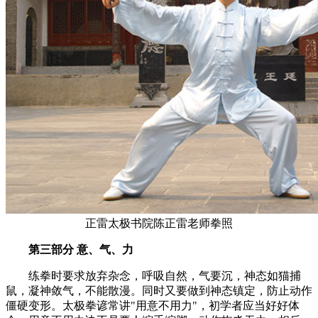
正雷太极书院陈正雷老师拳照
第三部分 意、气、力
练拳时要求放弃杂念，呼吸自然，气要沉，神态如猫捕
鼠，凝神敛气，不能散漫。同时又要做到神态镇定，防止动作
僵硬变形。太极拳谚常讲"用意不用力"，初学者应当好好体