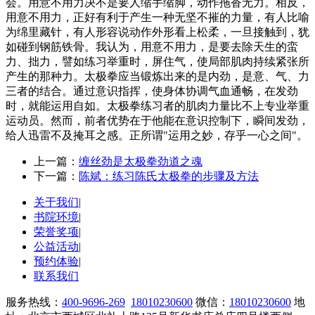
会。用意不用力决不是要人缩手缩脚，动作拖沓无力。相反，
用意不用力，正好有利于产生一种无坚不摧的力量，有人比喻
为绵里藏针，有人形容说动作外形看上松柔，一旦接触到，犹
如碰到钢筋铁骨。我认为，用意不用力，是要去除天生的蛮
力、拙力，譬如练习举重时，屏住气，使局部肌肉持续紧张所
产生的那种力。太极拳应当锻炼出来的是内劲，是意、气、力
三者的结合。通过意识指挥，使身体协调气血通畅，在发劲
时，就能运用自如。太极拳练习者的肌肉力量比不上专业举重
运动员。然而，前者优势在于他能在意识控制下，瞬间发劲，
给人迅雷不及掩耳之感。正所谓"运用之妙，存乎一心之间"。
上一篇：
缠丝劲是太极拳劲道之魂
下一篇：
陈斌：练习陈氏太极拳的步骤及方法
关于我们
|
书院环境
|
荣誉奖项
|
公益活动
|
预约体验
|
联系我们
服务热线：
400-9696-269
18010230600
微信：
18010230600
地