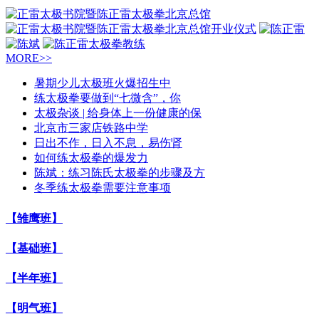
MORE>>
暑期少儿太极班火爆招生中
练太极拳要做到“七微含”，你
太极杂谈 | 给身体上一份健康的保
北京市三家店铁路中学
日出不作，日入不息，易伤肾
如何练太极拳的爆发力
陈斌：练习陈氏太极拳的步骤及方
冬季练太极拳需要注意事项
【雏鹰班】
【基础班】
【半年班】
【明气班】