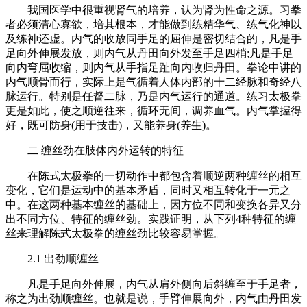
我国医学中很重视肾气的培养，认为肾为性命之源。习拳
者必须清心寡欲，培其根本，才能做到练精华气、练气化神以
及练神还虚。内气的收放同手足的屈伸是密切结合的，凡是手
足向外伸展发放，则内气从丹田向外发至手足四梢;凡是手足
向内弯屈收缩，则内气从手指足趾向内收归丹田。拳论中讲的
内气顺骨而行，实际上是气循着人体内部的十二经脉和奇经八
脉运行。特别是任督二脉，乃是内气运行的通道。练习太极拳
更是如此，使之顺逆往来，循环无间，调养血气。内气掌握得
好，既可防身(用于技击)，又能养身(养生)。
二 缠丝劲在肢体内外运转的特征
在陈式太极拳的一切动作中都包含着顺逆两种缠丝的相互
变化，它们是运动中的基本矛盾，同时又相互转化于一元之
中。在这两种基本缠丝的基础上，因方位不同和变换各异又分
出不同方位、特征的缠丝劲。实践证明，从下列4种特征的缠
丝来理解陈式太极拳的缠丝劲比较容易掌握。
2.1 出劲顺缠丝
凡是手足向外伸展，内气从肩外侧向后斜缠至于手足者，
称之为出劲顺缠丝。也就是说，手臂伸展向外，内气由丹田发