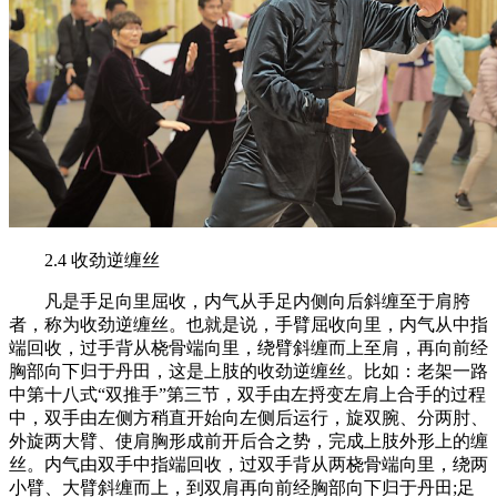
2.4 收劲逆缠丝
凡是手足向里屈收，内气从手足内侧向后斜缠至于肩胯
者，称为收劲逆缠丝。也就是说，手臂屈收向里，内气从中指
端回收，过手背从桡骨端向里，绕臂斜缠而上至肩，再向前经
胸部向下归于丹田，这是上肢的收劲逆缠丝。比如：老架一路
中第十八式“双推手”第三节，双手由左捋变左肩上合手的过程
中，双手由左侧方稍直开始向左侧后运行，旋双腕、分两肘、
外旋两大臂、使肩胸形成前开后合之势，完成上肢外形上的缠
丝。内气由双手中指端回收，过双手背从两桡骨端向里，绕两
小臂、大臂斜缠而上，到双肩再向前经胸部向下归于丹田;足