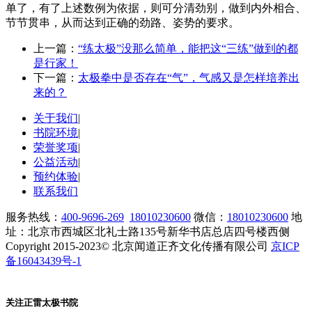
单了，有了上述数例为依据，则可分清劲别，做到内外相合、
节节贯串，从而达到正确的劲路、姿势的要求。
上一篇：
“练太极”没那么简单，能把这“三练”做到的都
是行家！
下一篇：
太极拳中是否存在“气”，气感又是怎样培养出
来的？
关于我们
|
书院环境
|
荣誉奖项
|
公益活动
|
预约体验
|
联系我们
服务热线：
400-9696-269
18010230600
微信：
18010230600
地
址：北京市西城区北礼士路135号新华书店总店四号楼西侧
Copyright 2015-2023© 北京闻道正齐文化传播有限公司
京ICP
备16043439号-1
关注正雷太极书院