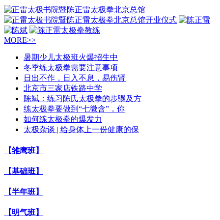
MORE>>
暑期少儿太极班火爆招生中
冬季练太极拳需要注意事项
日出不作，日入不息，易伤肾
北京市三家店铁路中学
陈斌：练习陈氏太极拳的步骤及方
练太极拳要做到“七微含”，你
如何练太极拳的爆发力
太极杂谈 | 给身体上一份健康的保
【雏鹰班】
【基础班】
【半年班】
【明气班】