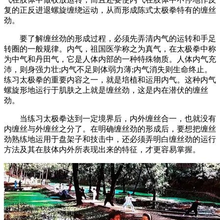
复的正反进退螺旋缠绕运动，从而形成陈式太极拳特有的缠丝
劲。
要了解缠丝劲的形成过程，必须先弄清内气的运转和手足
转圈的一般规律。内气，祖国医学称之为真气，在太极拳中称
为中气和丹田气，它是人体内部的一种特殊物质。人体内气充
沛，则身强力壮;内气不足则体弱力薄;内气消失则生命终止。
练习太极拳的重要内容之一，就是培植和运用内气。这种内气
螺旋形地运行于肌肤之上就是缠丝劲，这是内在潜伏的缠丝
劲。
当练习太极拳达到一定境界后，内外缠丝合一，也就没有
内缠丝与外缠丝之分了。在明确缠丝劲的形成后，要想把缠丝
劲熟练地运用于盘架子和技击中，还必须弄明白缠丝劲的运行
方法及其在肢体内外所表现出来的特征，才更容易掌握。