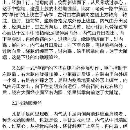
出，经胸上行，过肩向后，绕臂斜缠而下，从尺骨端过掌心，
达于中指端，这是上肢的出劲顺缠丝。比如：老架一路中第五
式“单鞭”的上肢左手动作，左臂由右胸前向左侧上方转肩、转
肱、旋肘、旋前臂、坐腕舒指完成外形上缠丝。内气由丹田发
出，经胸上行，过左肩向后，绕左大臂、经小臂到尺骨端过掌
心而达于左手中指指端;足腿伸展向外，内气由丹田发出，向
下至会阴，再经前裆向外，过胯向后，绕腿斜缠而下，过内
踝，展向外，内气由丹田发出，向下至会阴，再经前裆向外，
过胯向后，绕腿斜缠而下，过内踝，沿里脚掌向前，达于大趾
端，这是下肢的出劲顺缠丝。
又如同一式“单鞭”的下肢右腿向外伸展动作，重心控制于
左腿后，右大腿内旋微扣膝，小腿微走后弧，右踝由里向外缠
一小圈，右足有外踩之形，足跟内侧着地完成外形上缠丝，内
气由丹田发出，向下往会阴方向运行，经前裆向右过右胯向
后，绕右大腿经小腿至右内踝，沿里脚掌向前达于大趾端。
2.2 收劲顺缠丝
凡是手足向里屈收，内气从手足内侧向前斜缠至肩胯者，
称为收劲顺缠丝。也就是说，手臂屈收向里，内气从中指端回
收，过掌心，从桡骨端向外，绕臂斜缠而上至肩，再向后，经