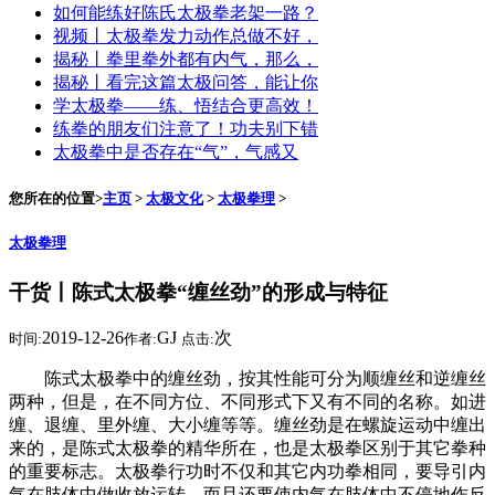
如何能练好陈氏太极拳老架一路？
视频丨太极拳发力动作总做不好，
揭秘丨拳里拳外都有内气，那么，
揭秘丨看完这篇太极问答，能让你
学太极拳——练、悟结合更高效！
练拳的朋友们注意了！功夫别下错
太极拳中是否存在“气”，气感又
您所在的位置>
主页
>
太极文化
>
太极拳理
>
太极拳理
干货丨陈式太极拳“缠丝劲”的形成与特征
2019-12-26
GJ
次
时间:
作者:
点击:
陈式太极拳中的缠丝劲，按其性能可分为顺缠丝和逆缠丝
两种，但是，在不同方位、不同形式下又有不同的名称。如进
缠、退缠、里外缠、大小缠等等。缠丝劲是在螺旋运动中缠出
来的，是陈式太极拳的精华所在，也是太极拳区别于其它拳种
的重要标志。太极拳行功时不仅和其它内功拳相同，要导引内
气在肢体中做收放运转，而且还要使内气在肢体中不停地作反