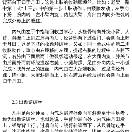
背部向下归于丹田，这是上肢的收劲顺缠丝。比如：老架一路
中第十式“上三步”中的第一步上肢动作，由搂膝发动，左手向
下捋，腕内转，左小臂内旋，佑起大臂，肩部由内向外做弧转
完成外形上的缠丝。
内气由左手中指端回收过掌心，从桡骨端向外绕小臂、大
臂、斜缠而上到左肩再向后，经背部向下过命门、会阴而上归
于丹田，这是下肢的收劲顺缠丝。又如：同一拳式中的第二步
收腿动作，重心由右腿移向左腿，提起右腿的过程中，左胯下
沉，右胯由下而后而上做弧线运动带起，右大腿内旋，膝关节
由后而外而前环绕提起右腿，小腿与踝、足由外向内划一小弧
完成下肢外形上的缠丝。内气由右大趾端收回，过足背经外
踝，绕小腿、大腿斜缠而上，到右胯后再经后裆过会阴向上而
归于丹田。
2.3 出劲逆缠丝
凡手足向外伸展，内气从肩胯外侧向前斜缠至于手足者，
称为出劲逆缠丝。也就是说，手臂伸展向外，内气由丹田发
出，经脊背上行，过肩向前，绕臂斜缠而下，从尺骨端过手
背，达于中指端，这是上肢的出劲逆缠丝。比如：老架一路中