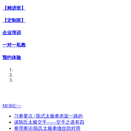
【精进班】
【定制班】
企业培训
一对一私教
预约体验
MORE>>
习拳要点 | 陈式太极拳老架一路的
谈陈氏太极交手——交手之道有四
拳理拳论|陈氏太极拳缠丝劲对周