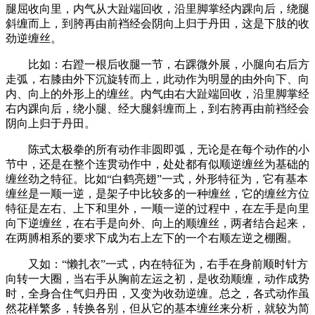
腿屈收向里，内气从大趾端回收，沿里脚掌经内踝向后，绕腿
斜缠而上，到胯再由前裆经会阴向上归于丹田，这是下肢的收
劲逆缠丝。
比如：右蹬一根后收腿一节，右踝微外展，小腿向右后方
走弧，右膝由外下沉旋转而上，此动作为明显的由外向下、向
内、向上的外形上的缠丝。内气由右大趾端回收，沿里脚掌经
右内踝向后，绕小腿、经大腿斜缠而上，到右胯再由前裆经会
阴向上归于丹田。
陈式太极拳的所有动作非圆即弧，无论是在每个动作的小
节中，还是在整个连贯动作中，处处都有似顺逆缠丝为基础的
缠丝劲之特征。比如“白鹤亮翅”一式，外形特征为，它有基本
缠丝是一顺一逆，是架子中比较多的一种缠丝，它的缠丝方位
特征是左右、上下和里外，一顺一逆的过程中，在左手是向里
向下逆缠丝，在右手是向外、向上的顺缠丝，两者结合起来，
在两膊相系的要求下成为右上左下的一个右顺左逆之棚圈。
又如：“懒扎衣”一式，内在特征为，右手在身前顺时针方
向转一大圈，当右手从胸前左运之初，是收劲顺缠，动作成势
时，全身合住气归丹田，又变为收劲逆缠。总之，各式动作虽
然花样繁多，转换各别，但从它的基本缠丝来分析，就较为简