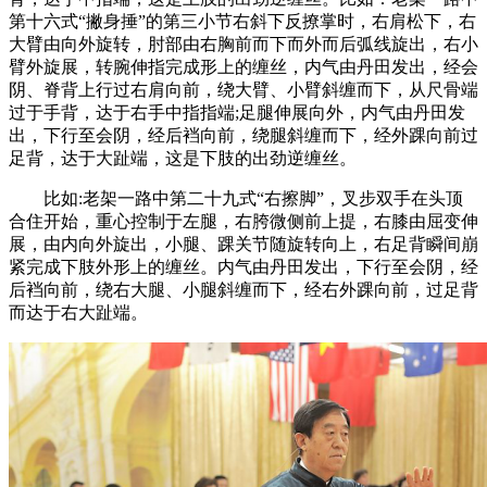
第十六式“撇身捶”的第三小节右斜下反撩掌时，右肩松下，右
大臂由向外旋转，肘部由右胸前而下而外而后弧线旋出，右小
臂外旋展，转腕伸指完成形上的缠丝，内气由丹田发出，经会
阴、脊背上行过右肩向前，绕大臂、小臂斜缠而下，从尺骨端
过于手背，达于右手中指指端;足腿伸展向外，内气由丹田发
出，下行至会阴，经后裆向前，绕腿斜缠而下，经外踝向前过
足背，达于大趾端，这是下肢的出劲逆缠丝。
比如:老架一路中第二十九式“右擦脚”，叉步双手在头顶
合住开始，重心控制于左腿，右胯微侧前上提，右膝由屈变伸
展，由内向外旋出，小腿、踝关节随旋转向上，右足背瞬间崩
紧完成下肢外形上的缠丝。内气由丹田发出，下行至会阴，经
后裆向前，绕右大腿、小腿斜缠而下，经右外踝向前，过足背
而达于右大趾端。