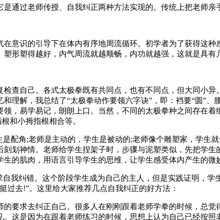
通过老师传授、自我纠正两种方法实现的。传统上把老师亲手帮
在意识的引导下在体内有序地周流循环。初学者为了获得这种感
。塑形塑得越好，内气周流就越顺畅，内功就越强，这就是具有
检查自己。各式太极拳既有共同点，也有不同点，但大同小异。
解，我总结了“太极拳动作要领六字诀”，即：裆要“圆”、腰要“
要领，易学易记，朗朗上口。当然，不同的太极拳种之间存在着
指根和小拇指根相合等。
是配角;老师是主动的，学生是被动的;老师像个雕塑家，学生
后刻划神情。老师给学生捏架子时，步骤与泥塑类似，先把学生
生的肌肉，用语言引导学生的思维，让学生感受体内产生的微妙变
自我纠错。这个阶段学生成为自己的主人，但是实践证明，学
挺过去!”。这里给大家推荐几点自我纠正的好方法：
的要求去纠正自己。很多人在刚刚跟着老师学拳的时候，总觉得
见。这是因为在跟着老师练习的时候，思想上认为自己已经按照