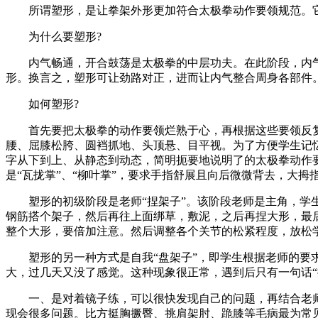
所谓塑形，是让拳架外形更加符合太极拳动作要领规范。它是
为什么要塑形?
内气畅通，开合鼓荡是太极拳的中层功夫。在此阶段，内气
形。换言之，塑形可让劲路对正，进而让内气整合周身各部件
如何塑形?
首先要把太极拳的动作要领烂熟于心，再根据这些要领反复
腰、屈膝松胯、圆裆抓地、头顶悬、目平视。为了方便学生记忆和理
字从下到上、从静态到动态，简明扼要地说明了的太极拳动作
是“瓦拢掌”、“柳叶掌”，要求手指舒展且向后微微背去，大拇
塑形的初级阶段是老师“捏架子”。该阶段老师是主角，学生
钢筋搭个架子，然后再往上面绑草，敷泥，之后再捏大形，最
整个大形，要倍加注意。然后调整各个关节的松紧程度，放松学
塑形的另一种方式是自我“盘架子”，即学生根据老师的要求
大，过几天又没了感觉。这种现象很正常，遇到后只有一句话“
一、是对着镜子练，可以很快发现自己的问题，再结合老师
现会很多问题。比方挺胸撅臀、挑肩架肘、跪膝等毛病最为常