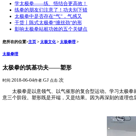
学太极拳——练、悟结合更高效！
练拳的朋友们注意了！功夫别下错
太极拳中是否存在“气”，气感又
干货丨陈式太极拳“缠丝劲”的形
影响太极拳站桩功效的五个关键点
您所在的位置>
主页
>
太极文化
>
太极拳理
>
太极拳理
太极拳的筑基功夫——塑形
2018-06-04
GJ
次
时间:
作者:
点击:
太极拳是以意领气、以气催形的复合型运动。学习太极拳就
意三个阶段。塑形既是开端，又是结果。因为再深刻的道理也