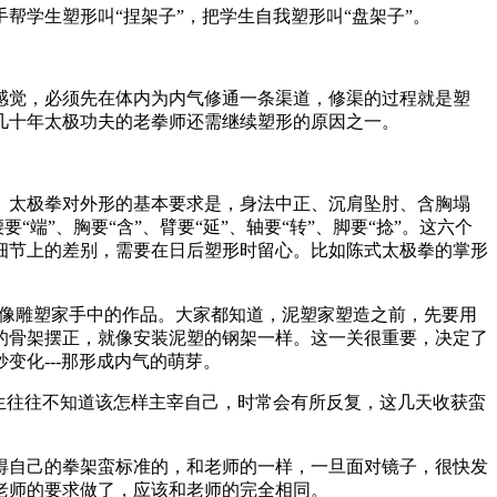
学生塑形叫“捏架子”，把学生自我塑形叫“盘架子”。
觉，必须先在体内为内气修通一条渠道，修渠的过程就是塑
几十年太极功夫的老拳师还需继续塑形的原因之一。
太极拳对外形的基本要求是，身法中正、沉肩坠肘、含胸塌
端”、胸要“含”、臂要“延”、轴要“转”、脚要“捻”。这六个
细节上的差别，需要在日后塑形时留心。比如陈式太极拳的掌形
就像雕塑家手中的作品。大家都知道，泥塑家塑造之前，先要用
的骨架摆正，就像安装泥塑的钢架一样。这一关很重要，决定了
化---那形成内气的萌芽。
生往往不知道该怎样主宰自己，时常会有所反复，这几天收获蛮
自己的拳架蛮标准的，和老师的一样，一旦面对镜子，很快发
老师的要求做了，应该和老师的完全相同。