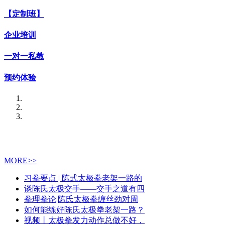
【定制班】
企业培训
一对一私教
预约体验
MORE>>
习拳要点 | 陈式太极拳老架一路的
谈陈氏太极交手——交手之道有四
拳理拳论|陈氏太极拳缠丝劲对周
如何能练好陈氏太极拳老架一路？
视频丨太极拳发力动作总做不好，