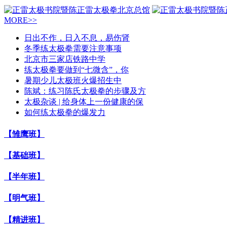
MORE>>
日出不作，日入不息，易伤肾
冬季练太极拳需要注意事项
北京市三家店铁路中学
练太极拳要做到“七微含”，你
暑期少儿太极班火爆招生中
陈斌：练习陈氏太极拳的步骤及方
太极杂谈 | 给身体上一份健康的保
如何练太极拳的爆发力
【雏鹰班】
【基础班】
【半年班】
【明气班】
【精进班】