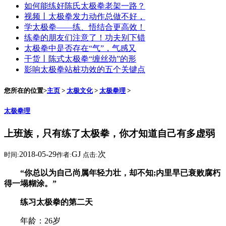
如何能练好陈氏太极拳老架一路？
视频丨太极拳发力动作总做不好，
学太极拳——练、悟结合更高效！
练拳的朋友们注意了！功夫别下错
太极拳中是否存在“气”，气感又
干货丨陈式太极拳“缠丝劲”的形
影响太极拳站桩功效的五个关键点
您所在的位置>
主页
>
太极文化
>
太极拳理
>
太极拳理
上班族，只有练了太极拳，你才知道自己有多虚弱
2018-05-29
GJ
次
时间:
作者:
点击:
“你总以为自己尚属年轻力壮，却不知;内里早已衰败腐朽
得一塌糊涂。”
练习太极拳的第二天
年龄：26岁