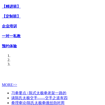
【精进班】
【定制班】
企业培训
一对一私教
预约体验
MORE>>
习拳要点 | 陈式太极拳老架一路的
谈陈氏太极交手——交手之道有四
拳理拳论|陈氏太极拳缠丝劲对周