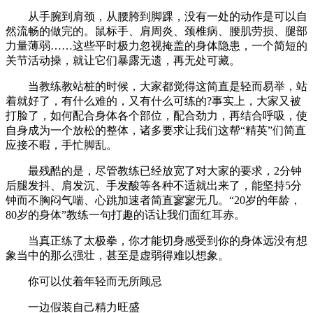
从手腕到肩颈，从腰胯到脚踝，没有一处的动作是可以自
然流畅的做完的。鼠标手、肩周炎、颈椎病、腰肌劳损、腿部
力量薄弱……这些平时极力忽视掩盖的身体隐患，一个简短的
关节活动操，就让它们暴露无遗，再无处可藏。
当教练教站桩的时候，大家都觉得这简直是轻而易举，站
着就好了，有什么难的，又有什么可练的?事实上，大家又被
打脸了，如何配合身体各个部位，配合劲力，再结合呼吸，使
自身成为一个放松的整体，诸多要求让我们这帮“精英”们简直
应接不暇，手忙脚乱。
最残酷的是，尽管教练已经放宽了对大家的要求，2分钟
后腿发抖、肩发沉、手发酸等各种不适就出来了，能坚持5分
钟而不胸闷气喘、心跳加速者简直寥寥无几。“20岁的年龄，
80岁的身体”教练一句打趣的话让我们面红耳赤。
当真正练了太极拳，你才能切身感受到你的身体远没有想
象当中的那么强壮，甚至是虚弱得难以想象。
你可以仗着年轻而无所顾忌
一边假装自己精力旺盛