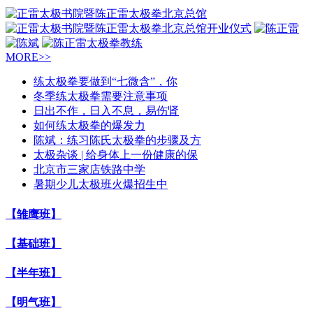
MORE>>
练太极拳要做到“七微含”，你
冬季练太极拳需要注意事项
日出不作，日入不息，易伤肾
如何练太极拳的爆发力
陈斌：练习陈氏太极拳的步骤及方
太极杂谈 | 给身体上一份健康的保
北京市三家店铁路中学
暑期少儿太极班火爆招生中
【雏鹰班】
【基础班】
【半年班】
【明气班】