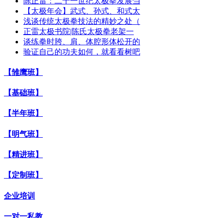
陈正雷：二十一世纪太极拳发展刍
【太极年会】武式、孙式、和式太
浅谈传统太极拳技法的精妙之处（
正雷太极书院|陈氏太极拳老架一
谈练拳时胯、肩、体腔形体松开的
验证自己的功夫如何，就看看树吧
【雏鹰班】
【基础班】
【半年班】
【明气班】
【精进班】
【定制班】
企业培训
一对一私教