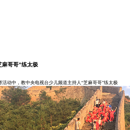
芝麻哥哥”练太极
活动中，教中央电视台少儿频道主持人“芝麻哥哥”练太极