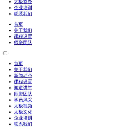
太极答疑
企业培训
联系我们
首页
关于我们
课程设置
师资团队
首页
关于我们
新闻动态
课程设置
闻道讲堂
师资团队
学员风采
太极视频
太极文化
企业培训
联系我们