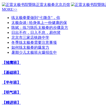
MORE>>
练太极拳要做到“七微含”，你
太极杂谈 | 给身体上一份健康的保
陈斌：练习陈氏太极拳的步骤及方
日出不作，日入不息，易伤肾
北京市三家店铁路中学
冬季练太极拳需要注意事项
如何练太极拳的爆发力
暑期少儿太极班火爆招生中
【雏鹰班】
【基础班】
【半年班】
【明气班】
【精进班】