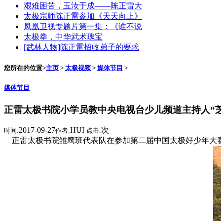
艰难困苦，玉汝于成——陈正雷大
太极宗师陈正雷参加《天天向上》
凤凰卫视专题片第一集：《谁不说
太极拳，中华武术瑰宝
[武林人物]陈正雷招收弟子的要求
您所在的位置>
主页
>
太极视频
>
媒体节目
>
媒体节目
正雷太极书院小学员教中央电视台少儿频道主持人“
2017-09-27
HUI
次
时间:
作者:
点击:
正雷太极书院雏鹰班代表队在参加第二届中国太极好少年大赛