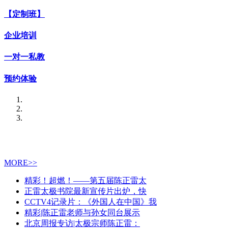
【定制班】
企业培训
一对一私教
预约体验
MORE>>
精彩！超燃！——第五届陈正雷太
正雷太极书院最新宣传片出炉，快
CCTV4记录片：《外国人在中国》我
精彩|陈正雷老师与孙女同台展示
北京周报专访|太极宗师陈正雷：