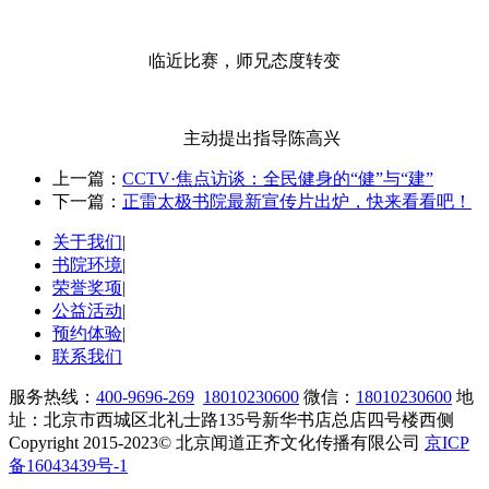
临近比赛，师兄态度转变
主动提出指导陈高兴
上一篇：
CCTV·焦点访谈：全民健身的“健”与“建”
下一篇：
正雷太极书院最新宣传片出炉，快来看看吧！
关于我们
|
书院环境
|
荣誉奖项
|
公益活动
|
预约体验
|
联系我们
服务热线：
400-9696-269
18010230600
微信：
18010230600
地
址：北京市西城区北礼士路135号新华书店总店四号楼西侧
Copyright 2015-2023© 北京闻道正齐文化传播有限公司
京ICP
备16043439号-1