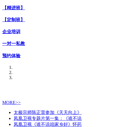
【精进班】
【定制班】
企业培训
一对一私教
预约体验
MORE>>
太极宗师陈正雷参加《天天向上》
凤凰卫视专题片第一集：《谁不说
凤凰卫视《谁不说咱家乡好》怀药