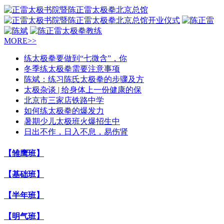
MORE>>
练太极拳要做到“七微含”，你
冬季练太极拳需要注意事项
陈斌：练习陈氏太极拳的步骤及方
太极杂谈 | 给身体上一份健康的保
北京市三家店铁路中学
如何练太极拳的爆发力
暑期少儿太极班火爆招生中
日出不作，日入不息，易伤肾
【雏鹰班】
【基础班】
【半年班】
【明气班】