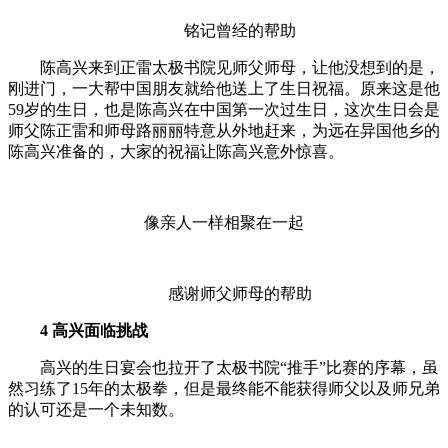
铭记曾经的帮助
陈高兴来到正雷太极书院见师父师母，让他没想到的是，
刚进门，一大帮中国朋友就给他送上了生日祝福。原来这是他
59岁的生日，也是陈高兴在中国第一次过生日，这次生日会是
师父陈正雷和师母路丽丽特意从外地赶来，为远在异国他乡的
陈高兴准备的，大家的祝福让陈高兴意外惊喜。
像亲人一样相聚在一起
感谢师父师母的帮助
4 高兴面临挑战
高兴的生日宴会也拉开了太极书院“推手”比赛的序幕，虽
然习练了15年的太极拳，但是最终能不能获得师父以及师兄弟
的认可还是一个未知数。