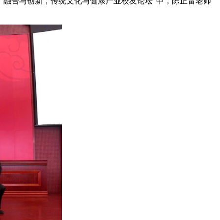
“融合与创新，传统文化与健康产业校友论坛”中，陈正雷老师