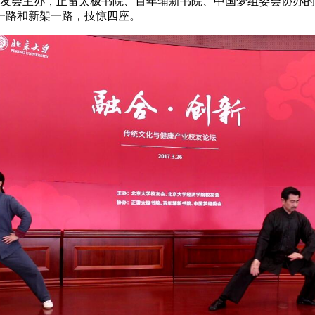
校友会主办，正雷太极书院、百年辅新书院、中国梦组委会协办的
一路和新架一路，技惊四座。