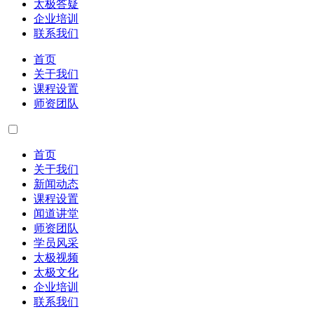
太极答疑
企业培训
联系我们
首页
关于我们
课程设置
师资团队
首页
关于我们
新闻动态
课程设置
闻道讲堂
师资团队
学员风采
太极视频
太极文化
企业培训
联系我们