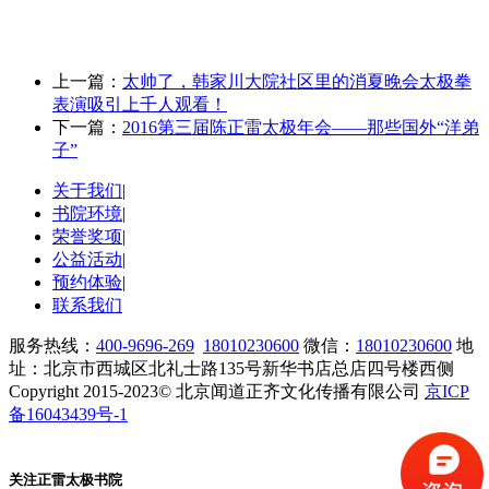
上一篇：
太帅了，韩家川大院社区里的消夏晚会太极拳
表演吸引上千人观看！
下一篇：
2016第三届陈正雷太极年会——那些国外“洋弟
子”
关于我们
|
书院环境
|
荣誉奖项
|
公益活动
|
预约体验
|
联系我们
服务热线：
400-9696-269
18010230600
微信：
18010230600
地
址：北京市西城区北礼士路135号新华书店总店四号楼西侧
Copyright 2015-2023© 北京闻道正齐文化传播有限公司
京ICP
备16043439号-1
关注正雷太极书院