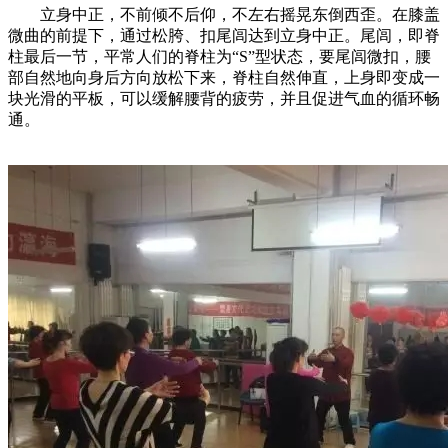
立身中正，不前倾不后仰，不左右摇晃东倒西歪。在膝盖
微曲的前提下，通过松胯、扣尾闾达到立身中正。尾闾，即脊
柱最后一节，平常人们的脊柱为“S”型状态，要尾闾微扣，腰
部自然地向身后方向放松下来，脊柱自然伸直，上身即变成一
块光滑的平板，可以缓解腰背的疲劳，并且促进气血的循环畅
通。
​