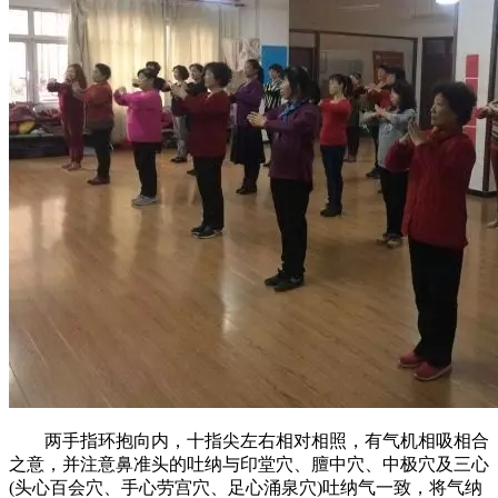
两手指环抱向内，十指尖左右相对相照，有气机相吸相合
之意，并注意鼻准头的吐纳与印堂穴、膻中穴、中极穴及三心
(头心百会穴、手心劳宫穴、足心涌泉穴)吐纳气一致，将气纳