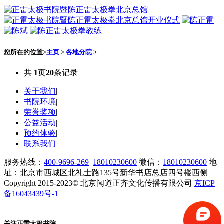
您所在的位置>
主页
>
各地分院
>
共
1
页
20
条记录
关于我们
|
书院环境
|
荣誉奖项
|
公益活动
|
预约体验
|
联系我们
服务热线：
400-9696-269
18010230600
微信：
18010230600
地
址：北京市西城区北礼士路135号新华书店总店四号楼西侧
Copyright 2015-2023© 北京闻道正齐文化传播有限公司
京ICP
备16043439号-1
关注正雷太极书院