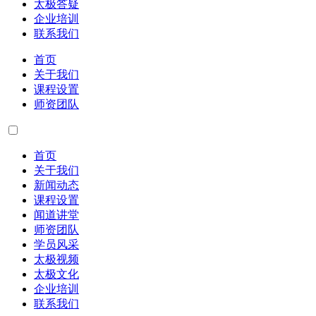
太极答疑
企业培训
联系我们
首页
关于我们
课程设置
师资团队
首页
关于我们
新闻动态
课程设置
闻道讲堂
师资团队
学员风采
太极视频
太极文化
企业培训
联系我们