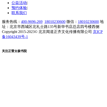
公益活动
|
预约体验
|
联系我们
服务热线：
400-9696-269
18010230600
微信：
18010230600
地
址：北京市西城区北礼士路135号新华书店总店四号楼西侧
Copyright 2015-2023© 北京闻道正齐文化传播有限公司
京ICP
备16043439号-1
关注正雷太极书院