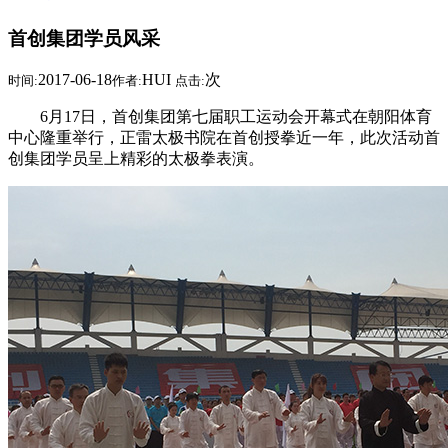
首创集团学员风采
2017-06-18
HUI
次
时间:
作者:
点击:
6月17日，首创集团第七届职工运动会开幕式在朝阳体育
中心隆重举行，正雷太极书院在首创授拳近一年，此次活动首
创集团学员呈上精彩的太极拳表演。