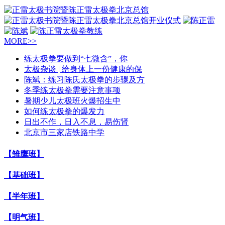
MORE>>
练太极拳要做到“七微含”，你
太极杂谈 | 给身体上一份健康的保
陈斌：练习陈氏太极拳的步骤及方
冬季练太极拳需要注意事项
暑期少儿太极班火爆招生中
如何练太极拳的爆发力
日出不作，日入不息，易伤肾
北京市三家店铁路中学
【雏鹰班】
【基础班】
【半年班】
【明气班】