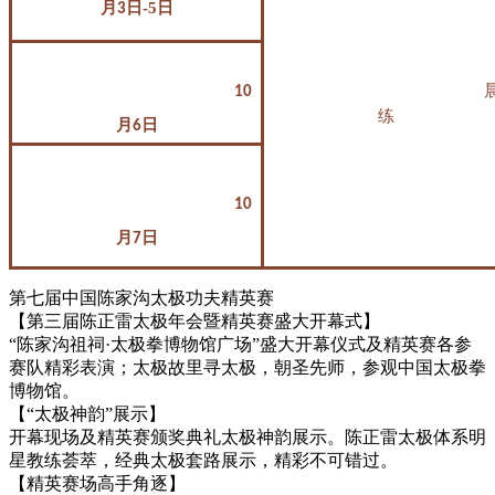
月
日
-5
日
3
10
练
月
日
6
10
月
日
7
第七届中国陈家沟太极功夫精英赛
【第三届陈正雷太极年会暨精英赛盛大开幕式】
“陈家沟祖祠·太极拳博物馆广场”盛大开幕仪式及精英赛各参
赛队精彩表演；太极故里寻太极，朝圣先师，参观中国太极拳
博物馆。
【“太极神韵”展示】
开幕现场及精英赛颁奖典礼太极神韵展示。陈正雷太极体系明
星教练荟萃，经典太极套路展示，精彩不可错过。
【精英赛场高手角逐】