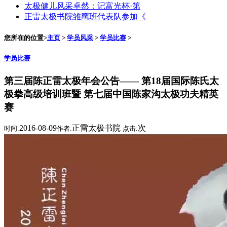
太极健儿风采卓然：记富光杯·第
正雷太极书院雏鹰班代表队参加《
您所在的位置>
主页
>
学员风采
>
学员比赛
>
学员比赛
第三届陈正雷太极年会公告—— 第18届国际陈氏太
极拳高级培训班暨 第七届中国陈家沟太极功夫精英
赛
2016-08-09
正雷太极书院
次
时间:
作者:
点击: