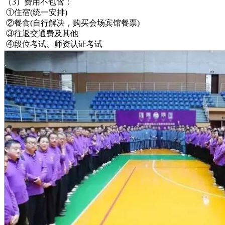
（3）费用不包含：
①住宿(统一安排)
②餐食(自行解决，购买会场宾馆餐票)
③往返交通费及其他
④段位考试、师资认证考试