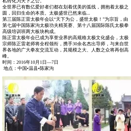
私转化为天下之公。
全世界已有数亿爱好者们都在划着优美的弧线，拥抱着太极之
圆，回归生命的本质。太极盛世已然来临...
第三届陈正雷太极年会以“天下为公，盛世太极！”为宗旨，由
第七届中国陈家沟太极功夫精英赛、第十八届国际陈氏太极拳
高级培训班两大板块构成。
陈正雷太极年会已成为享誉业界的高规格太极文化盛会，太极
宗师陈正雷老师将全程领衔，携手30余名杰出导师，与来自世
界各地的广大拳友交流互动，其规模之大、人数之众将再创高
峰。
时间：2016年10月1日—7日
地点：中国•温县•陈家沟