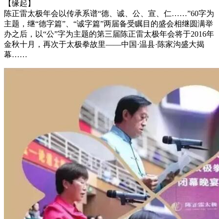
【缘起】
陈正雷太极年会以传承系谱“德、诚、公、宣、仁……”60字为
主题，继“德字篇”、“诚字篇”两届备受瞩目的盛会相继圆满举
办之后，以“公”字为主题的第三届陈正雷太极年会将于2016年
金秋十月，再次于太极拳故里——中国·温县·陈家沟盛大揭
幕……