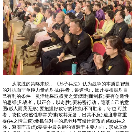
从取胜的策略来说，《孙子兵法》认为战争的本质是智慧
的对抗而非单纯力量的对抗(兵者，诡道也)，因此要根据对自
己有利的条件，灵活地采取权变之策(因利而制权);要有创造性
的思维(凡战者，以正合，以奇胜);要秘密行动，隐蔽自己的意
图(形人而我无形);要把握好攻守的转换(不可胜者，守也;可胜
者，攻也);突然性非常关键(攻其无备，出其不意);速度非常重
要(兵之情主速);要抓住对手的脆弱环节设计进攻的路线(兵之
胜，避实而击虚);要集中最关键的资源于主要方向，形成压倒