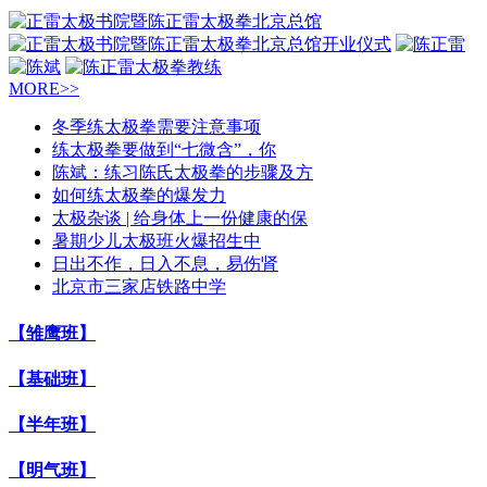
MORE>>
冬季练太极拳需要注意事项
练太极拳要做到“七微含”，你
陈斌：练习陈氏太极拳的步骤及方
如何练太极拳的爆发力
太极杂谈 | 给身体上一份健康的保
暑期少儿太极班火爆招生中
日出不作，日入不息，易伤肾
北京市三家店铁路中学
【雏鹰班】
【基础班】
【半年班】
【明气班】