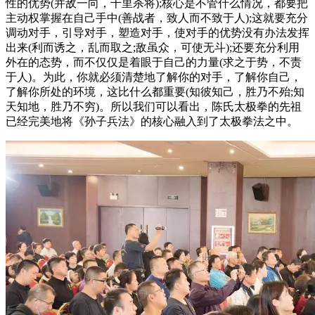
性的优势(并敌一向，千里杀将);核心是不管什么情况，都要把
主动权掌握在自己手中(善战者，致人而不致于人);这就要充分
调动对手，引导对手，塑造对手，使对手的优势没有办法发挥
出来(利而诱之，乱而取之;敌虽众，可使无斗);还要充分利用
外在的态势，而不仅仅是着眼于自己的力量(求之于势，不责
于人)。为此，你就必须清楚地了解你的对手，了解你自己，
了解你所处的环境，这比什么都重要(知彼知己，胜乃不殆;知
天知地，胜乃不穷)。所以我们可以看出，陈氏太极拳的先祖
已经完美地将《孙子兵法》的核心融入到了太极拳法之中。