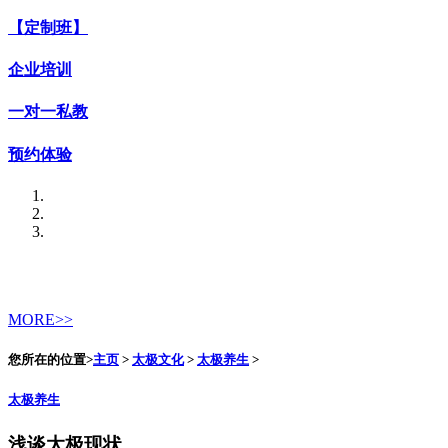
【定制班】
企业培训
一对一私教
预约体验
MORE>>
您所在的位置>
主页
>
太极文化
>
太极养生
>
太极养生
浅谈太极现状