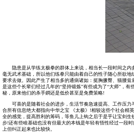
隐患是从学练太极拳的群体上来说，相当长一段时间之内多为
毫无武术基础，所以他们练拳只能由着自己的性子随心所欲地
要求去做。因此产生了相当多的通病诸如：挺胸撅臀、猫腰耸
是这些个长辈们经过几年的“坚持锻炼”有些成为了“大师”，
秘，原来他们的杀手鐧还是低价甚至是免费策略!
可喜的是随着社会的进步，生活节奏急速提高、工作压力与
合所有信息绝大都指向中华之宝 《太极》!相较这些个社会精
全的感觉，提高胜利的筹码，等鱼儿上钩之后于是乎让宝剑生锈
步!还有些啥基础也没有但最大的本钱是年轻有悟性经过一段时
上但纠正起来也比较快。