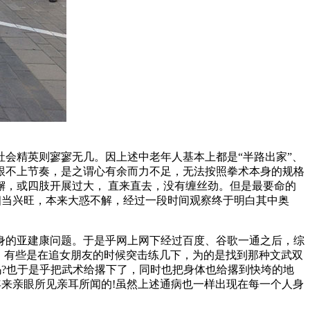
会精英则寥寥无几。因上述中老年人基本上都是“半路出家”、
跟不上节奏，是之谓心有余而力不足，无法按照拳术本身的规格
，或四肢开展过大， 直来直去，没有缠丝劲。但是最要命的
，相当兴旺，本来大惑不解，经过一段时间观察终于明白其中奥
的亚建康问题。于是乎网上网下经过百度、谷歌一通之后，综
过，有些是在追女朋友的时候突击练几下，为的是找到那种文武双
吗?也于是乎把武术给撂下了，同时也把身体也给撂到快垮的地
年来亲眼所见亲耳所闻的!虽然上述通病也一样出现在每一个人身