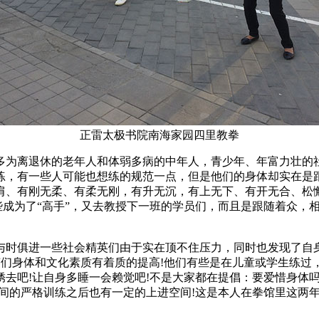
正雷太极书院南海家园四里教拳
离退休的老年人和体弱多病的中年人，青少年、年富力壮的社
练，有一些人可能也想练的规范一点，但是他们的身体却实在是
肩、有刚无柔、有柔无刚，有升无沉，有上无下、有开无合、松懈
有些成为了“高手”，又去教授下一班的学员们，而且是跟随着众
时俱进一些社会精英们由于实在顶不住压力，同时也发现了自身
英们身体和文化素质有着质的提高!他们有些是在儿童或学生练
去吧!让自身多睡一会赖觉吧!不是大家都在提倡：要爱惜身体
间的严格训练之后也有一定的上进空间!这是本人在拳馆里这两