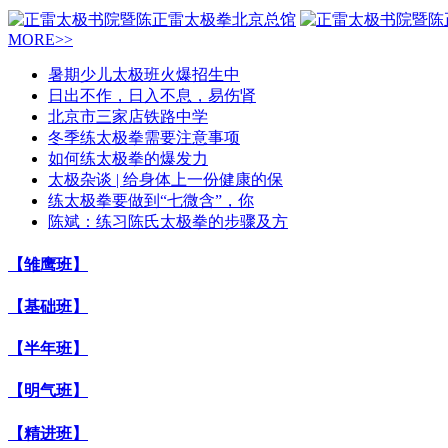
MORE>>
暑期少儿太极班火爆招生中
日出不作，日入不息，易伤肾
北京市三家店铁路中学
冬季练太极拳需要注意事项
如何练太极拳的爆发力
太极杂谈 | 给身体上一份健康的保
练太极拳要做到“七微含”，你
陈斌：练习陈氏太极拳的步骤及方
【雏鹰班】
【基础班】
【半年班】
【明气班】
【精进班】