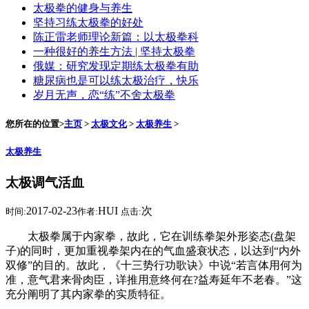
太极拳的健身与养生
坚持习练太极拳的好处
陈正雷老师理论新篇：以太极拳科
一种很好的养生方法 | 坚持太极拳
俄媒：研究发现定期练太极拳有助
糖尿病也是可以练太极治疗，快乐
岁月无声，恋“练”不舍太极拳
您所在的位置>
主页
>
太极文化
>
太极养生
>
太极养生
太极调气活血
2017-02-23
HUI
次
时间:
作者:
点击:
太极拳属于内家拳，故此，它在训练拳架外形姿态(盘架
子)的同时，更加重视拳架内在的气血盛衰状态，以达到“内外
双修”的目的。故此，《十三势行功歌诀》中说“若言体用何为
准，意气君来骨肉臣，详推用意终何在?益寿延年不老春。”这
充分阐明了其内家拳的实质特征。