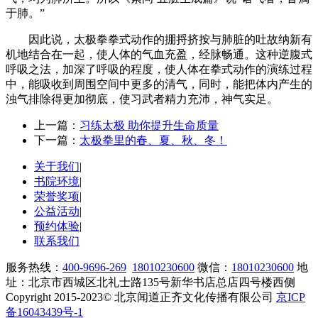
于肺。”
因此说，太极拳拳式动作的掤捋挤按与肺脏的吐故纳新有
机地结合在一起，使人体的气血充盈，经脉畅通。这种逆腹式
呼吸之法，加深了呼吸的程度，使人体在拳式动作的演练过程
中，能吸收到周围空间中更多的清气，同时，能把体内产生的
浊气排除得更加彻底，使习武者精力充沛，神气实足。
上一篇：
习练太极 助你提升生命质量
下一篇：
太极拳里的春、夏、秋、冬！
关于我们
|
书院环境
|
荣誉奖项
|
公益活动
|
预约体验
|
联系我们
服务热线：
400-9696-269
18010230600
微信：
18010230600
地
址：北京市西城区北礼士路135号新华书店总店四号楼西侧
Copyright 2015-2023© 北京闻道正齐文化传播有限公司
京ICP
备16043439号-1