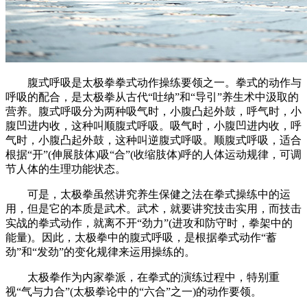
腹式呼吸是太极拳拳式动作操练要领之一。拳式的动作与
呼吸的配合，是太极拳从古代“吐纳”和“导引”养生术中汲取的
营养。腹式呼吸分为两种吸气时，小腹凸起外鼓，呼气时，小
腹凹进内收，这种叫顺腹式呼吸。吸气时，小腹凹进内收，呼
气时，小腹凸起外鼓，这种叫逆腹式呼吸。顺腹式呼吸，适合
根据“开”(伸展肢体)吸“合”(收缩肢体)呼的人体运动规律，可调
节人体的生理功能状态。
可是，太极拳虽然讲究养生保健之法在拳式操练中的运
用，但是它的本质是武术。武术，就要讲究技击实用，而技击
实战的拳式动作，就离不开“劲力”(进攻和防守时，拳架中的
能量)。因此，太极拳中的腹式呼吸，是根据拳式动作“蓄
劲”和“发劲”的变化规律来运用操练的。
太极拳作为内家拳派，在拳式的演练过程中，特别重
视“气与力合”(太极拳论中的“六合”之一)的动作要领。