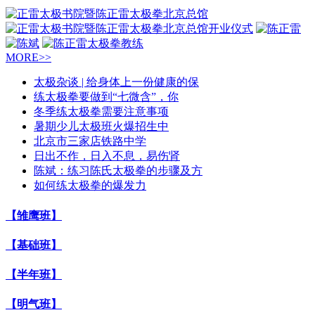
MORE>>
太极杂谈 | 给身体上一份健康的保
练太极拳要做到“七微含”，你
冬季练太极拳需要注意事项
暑期少儿太极班火爆招生中
北京市三家店铁路中学
日出不作，日入不息，易伤肾
陈斌：练习陈氏太极拳的步骤及方
如何练太极拳的爆发力
【雏鹰班】
【基础班】
【半年班】
【明气班】