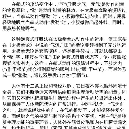
在拳式的攻防变化中，“气”(呼吸之气、元气)是动作能量
的物质基础，“劲”是动作能量的释放。在太极拳套路的演练过
程中，当拳式动作“蓄劲”时，小腹微微凹进内收，同时，用鼻
轻缓地吸气当拳式动作“发劲”时，小腹微微凸起外鼓，同时，
用鼻悠长地呼气。
这种逆腹式呼吸法在太极拳拳式动作中的运用，使王宗岳
在《太极拳论》中说的“气沉丹田”的拳论要领得到了充分地运
用。太极拳无论是套路演练，还是推手较技，其劲法都突出一
个“整”字，腰腹在气沉丹田的逆腹式呼吸状态下，使小腹膨胀
腰脊充实有力，这样，在拳式动作的演练过程中，下肢之力
(“起”于根节)就会得到腰脊的顺利上转(“顺”于中节)，而最终形
成一股“整劲”，通过双手发出(“达”于梢节)。
人体有十二条正经和奇经八脉，它日夜不停地循环周流于
全身，它们不断地运来养料供给脏腑生理活动所需的能量，同
时它们又不断地把脏腑生理活动过程中产生的垃圾运出体外，
从而保持了人体新陈代谢的正常进行。中医学认为，“气为血
之帅”，就是说经脉中的血，在气的推动下，才能循环往复全
身。而经脉之气的盛衰与肺气的关系十分密切。“肺主气”是肺
脏生理功能的重要环节，人体外在筋骨皮毛和内在脏腑骨髓之
气，均为肺所主。所以《素问·五脏生成篇》说“诸气者，皆属