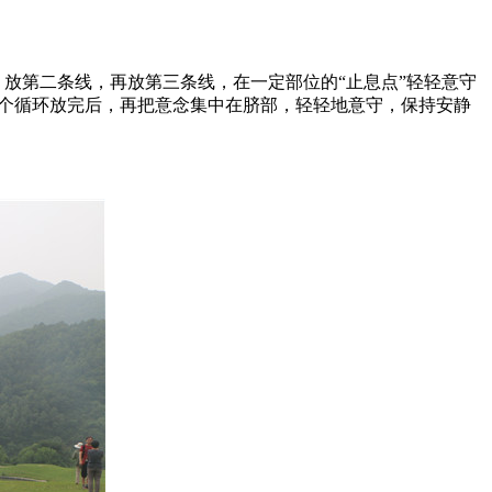
放第二条线，再放第三条线，在一定部位的“止息点”轻轻意守
一个循环放完后，再把意念集中在脐部，轻轻地意守，保持安静