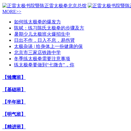
MORE>>
如何练太极拳的爆发力
陈斌：练习陈氏太极拳的步骤及方
暑期少儿太极班火爆招生中
日出不作，日入不息，易伤肾
太极杂谈 | 给身体上一份健康的保
北京市三家店铁路中学
冬季练太极拳需要注意事项
练太极拳要做到“七微含”，你
【雏鹰班】
【基础班】
【半年班】
【明气班】
【精进班】