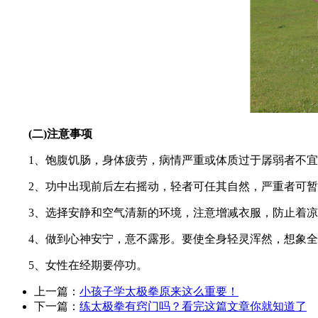
(二)注意事项
1、饱腹饥肠，身体疲劳，病情严重或体质过于孱弱者不宜
2、功中出现前后左右摇动，轻者可任其自然，严重者可暂
3、选择安静和空气清新的环境，注意增减衣服，防止着凉
4、做到心神安宁，意不露形。要使全身轻灵浑然，想象全
5、女性在经期要停功。
上一篇：
小孩子学太极拳原来这么重要！
下一篇：
练太极拳有窍门吗？看完这篇文章你就知道了