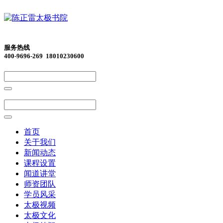
服务热线
400-9696-269 18010230600
首页
关于我们
新闻动态
课程设置
闻道讲堂
师资团队
学员风采
太极视频
太极文化