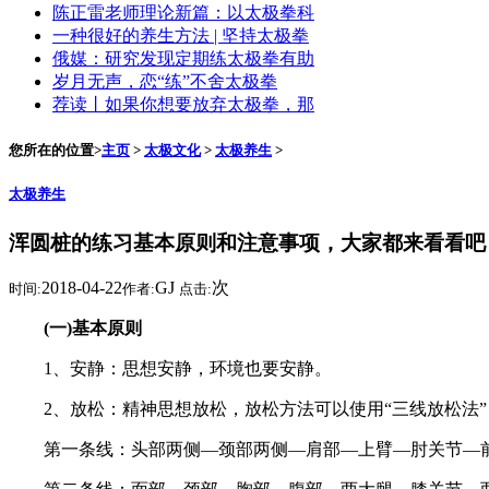
陈正雷老师理论新篇：以太极拳科
一种很好的养生方法 | 坚持太极拳
俄媒：研究发现定期练太极拳有助
岁月无声，恋“练”不舍太极拳
荐读丨如果你想要放弃太极拳，那
您所在的位置>
主页
>
太极文化
>
太极养生
>
太极养生
浑圆桩的练习基本原则和注意事项，大家都来看看吧
2018-04-22
GJ
次
时间:
作者:
点击:
(一)基本原则
1、安静：思想安静，环境也要安静。
2、放松：精神思想放松，放松方法可以使用“三线放松法”
第一条线：头部两侧—颈部两侧—肩部—上臂—肘关节—前