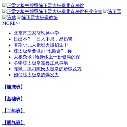
MORE>>
北京市三家店铁路中学
日出不作，日入不息，易伤肾
暑期少儿太极班火爆招生中
练太极拳要做到“七微含”，你
太极杂谈 | 给身体上一份健康的保
冬季练太极拳需要注意事项
陈斌：练习陈氏太极拳的步骤及方
如何练太极拳的爆发力
【雏鹰班】
【基础班】
【半年班】
【明气班】