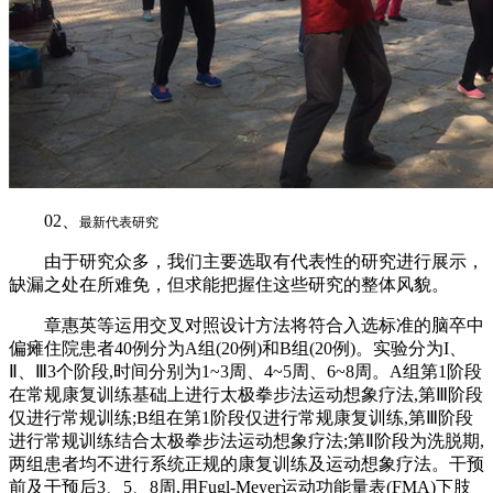
02、
最新代表研究
由于研究众多，我们主要选取有代表性的研究进行展示，
缺漏之处在所难免，但求能把握住这些研究的整体风貌。
章惠英等运用交叉对照设计方法将符合入选标准的脑卒中
偏瘫住院患者40例分为A组(20例)和B组(20例)。实验分为I、
Ⅱ、Ⅲ3个阶段,时间分别为1~3周、4~5周、6~8周。A组第1阶段
在常规康复训练基础上进行太极拳步法运动想象疗法,第Ⅲ阶段
仅进行常规训练;B组在第1阶段仅进行常规康复训练,第Ⅲ阶段
进行常规训练结合太极拳步法运动想象疗法;第Ⅱ阶段为洗脱期,
两组患者均不进行系统正规的康复训练及运动想象疗法。干预
前及干预后3、5、8周,用Fugl-Meyer运动功能量表(FMA)下肢