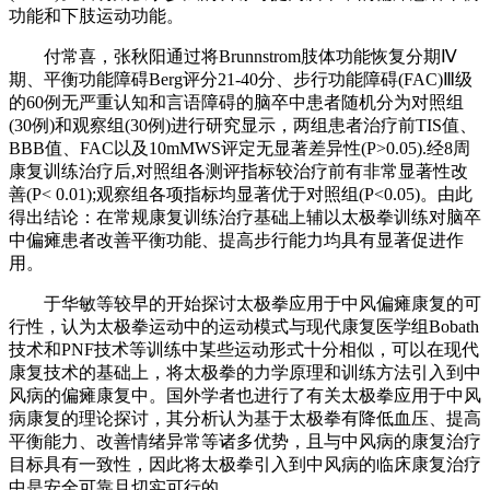
功能和下肢运动功能。
付常喜，张秋阳通过将Brunnstrom肢体功能恢复分期Ⅳ
期、平衡功能障碍Berg评分21-40分、步行功能障碍(FAC)Ⅲ级
的60例无严重认知和言语障碍的脑卒中患者随机分为对照组
(30例)和观察组(30例)进行研究显示，两组患者治疗前TIS值、
BBB值、FAC以及10mMWS评定无显著差异性(P>0.05).经8周
康复训练治疗后,对照组各测评指标较治疗前有非常显著性改
善(P< 0.01);观察组各项指标均显著优于对照组(P<0.05)。由此
得出结论：在常规康复训练治疗基础上辅以太极拳训练对脑卒
中偏瘫患者改善平衡功能、提高步行能力均具有显著促进作
用。
于华敏等较早的开始探讨太极拳应用于中风偏瘫康复的可
行性，认为太极拳运动中的运动模式与现代康复医学组Bobath
技术和PNF技术等训练中某些运动形式十分相似，可以在现代
康复技术的基础上，将太极拳的力学原理和训练方法引入到中
风病的偏瘫康复中。国外学者也进行了有关太极拳应用于中风
病康复的理论探讨，其分析认为基于太极拳有降低血压、提高
平衡能力、改善情绪异常等诸多优势，且与中风病的康复治疗
目标具有一致性，因此将太极拳引入到中风病的临床康复治疗
中是安全可靠且切实可行的。