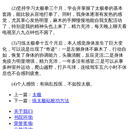
(2)坚持学习太极拳三个月，学会并掌握了太极拳的基本
套路，能比较从容地打拳了。同时，我身体逐渐有发热的感
觉，尤其掌心发热明显，麻木的手脚慢慢地能自我支配活动
了，特别是我的精神头也上来了，精力充沛，每天晚上聊天看
电视至八九点钟也不困了。
(3)习练太极拳十五个月后，本人感觉身体发生了巨大变
化，可以说是出现了“奇迹”：一是左侧身体不麻木了，行动自
如，恢复了身体的协调能力，头脑清醒，反应灵活;二是身体
免疫力明显增强，精力充沛，一年多没有感冒;三是可以从事
多种室外运动，爬山越野，打乒乓球，连续驾车五六小时不休
息也不会感到疲惫。
(4)个人感悟：有病乱投医，不如投太极。
上一篇：
太极
下一篇：
练太极站桩功方法
关于我们
|
书院环境
|
荣誉奖项
|