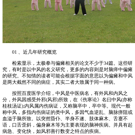
01 、近几年研究概览
检索显示，太极拳与偏瘫相关的论文不少于34篇。这些研
究，有时是以中风的名义研究，更多的内容则是对脑瘁中偏瘫
的研究。不知情的读者可能会根据字面的意思以为偏瘫和中风
是两大截然不同的病症，其实二者大致属于同一种病。
按照百度医学介绍，中风是中医病名，有外风和内风之
分，外风因感受外邪(风邪)所致，在《伤寒论》名曰中风(亦称
桂枝汤证);内风属内伤病证，又称脑卒中，卒中等。现代一般
称中风，多指内伤病证的类中风，多因气血逆乱、脑脉痹阻或
血溢于脑所致。以突然昏仆、半身不遂、肢体麻木、舌蹇不
语，口舌歪斜，偏身麻木等为主要表现的脑神疾病。并具有起
病急、变化快，如风邪善行数变之特点的疾病。