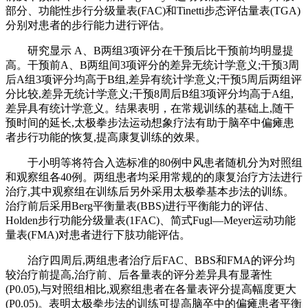
部分、功能性步行分级量表(FAC)和Tinetti步态评估量表(TGA)
分别对患者的步行能力进行评估。
研究显示 A、B两组3项评分在干预后比干预前均明显提
高。干预前A、B两组间3项评分的差异无统计学意义;干预3周
后A组3项评分均高于B组,差异有统计学意义;干预5周后两组评
分比较,差异无统计学意义;干预8周后B组3项评分均高于A组,
差异具有统计学意义。结果表明，在常规训练的基础上,随干
预时间的延长,太极拳步法运动想象疗法有助于脑卒中偏瘫患
者步行功能的恢复,提高康复训练的效果。
于小明等将符合入选标准的80例中风患者随机分为对照组
和观察组各40例。两组患者均采用常规的的康复治疗方法进行
治疗,其中观察组在训练后另外采用太极拳基本步法的训练。
治疗前后采用Berg平衡量表(BBS)进行平衡能力的评估、
Holden步行功能分级量表(1FAC)、简式Fugl—Meyer运动功能
量表(FMA)对患者进行下肢功能评估。
治疗四周后,两组患者治疗后FAC、BBS和FMA的评分均
较治疗前提高,治疗前、后各量表的评分差异具有显著性
(P0.05),与对照组相比,观察组患者在各量表评分提高幅度更大
(P0.05)。表明太极拳步法的训练可提高脑卒中的偏瘫患者平衡