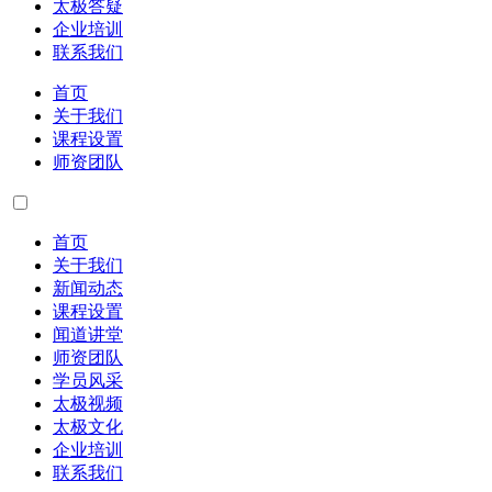
太极答疑
企业培训
联系我们
首页
关于我们
课程设置
师资团队
首页
关于我们
新闻动态
课程设置
闻道讲堂
师资团队
学员风采
太极视频
太极文化
企业培训
联系我们