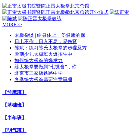
MORE>>
太极杂谈 | 给身体上一份健康的保
日出不作，日入不息，易伤肾
陈斌：练习陈氏太极拳的步骤及方
暑期少儿太极班火爆招生中
如何练太极拳的爆发力
练太极拳要做到“七微含”，你
北京市三家店铁路中学
冬季练太极拳需要注意事项
【雏鹰班】
【基础班】
【半年班】
【明气班】