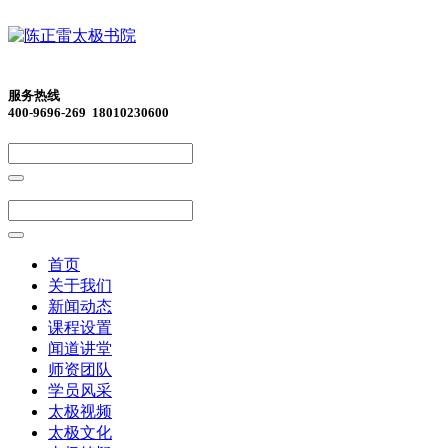
服务热线
400-9696-269 18010230600
首页
关于我们
新闻动态
课程设置
闻道讲堂
师资团队
学员风采
太极视频
太极文化