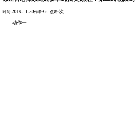
2019-11-30
GJ
次
时间:
作者:
点击:
动作一