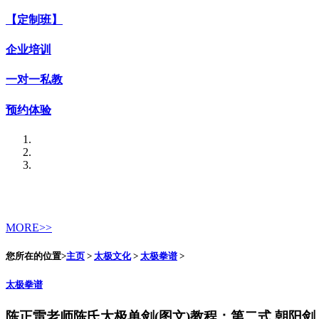
【定制班】
企业培训
一对一私教
预约体验
MORE>>
您所在的位置>
主页
>
太极文化
>
太极拳谱
>
太极拳谱
陈正雷老师陈氏太极单剑(图文)教程：第二式 朝阳剑