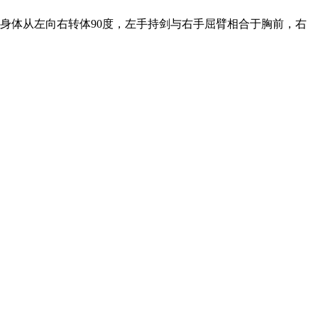
身体从左向右转体90度，左手持剑与右手屈臂相合于胸前，右