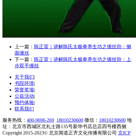
上一篇：
陈正雷｜讲解陈氏太极拳养生功之缠丝劲：侧
面缠丝
下一篇：
陈正雷｜讲解陈氏太极拳养生功之缠丝劲：上
步双手缠丝
关于我们
|
书院环境
|
荣誉奖项
|
公益活动
|
预约体验
|
联系我们
服务热线：
400-9696-269
18010230600
微信：
18010230600
地
址：北京市西城区北礼士路135号新华书店总店四号楼西侧
Copyright 2015-2023© 北京闻道正齐文化传播有限公司
京ICP