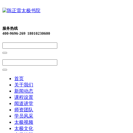
服务热线
400-9696-269 18010230600
首页
关于我们
新闻动态
课程设置
闻道讲堂
师资团队
学员风采
太极视频
太极文化