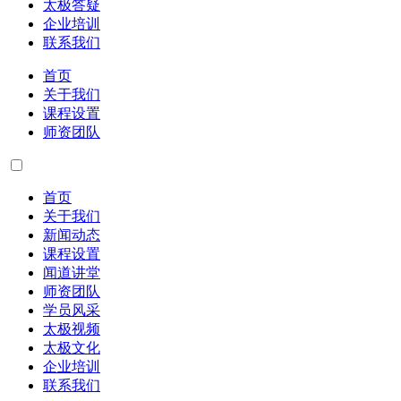
太极答疑
企业培训
联系我们
首页
关于我们
课程设置
师资团队
首页
关于我们
新闻动态
课程设置
闻道讲堂
师资团队
学员风采
太极视频
太极文化
企业培训
联系我们