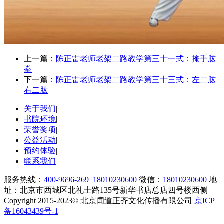
上一篇：
陈正雷老师老架二路教学第三十一式：掩手肱
拳
下一篇：
陈正雷老师老架二路教学第三十三式：左二肱
右二肱
关于我们
|
书院环境
|
荣誉奖项
|
公益活动
|
预约体验
|
联系我们
服务热线：
400-9696-269
18010230600
微信：
18010230600
地
址：北京市西城区北礼士路135号新华书店总店四号楼西侧
Copyright 2015-2023© 北京闻道正齐文化传播有限公司
京ICP
备16043439号-1