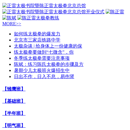
MORE>>
如何练太极拳的爆发力
北京市三家店铁路中学
太极杂谈 | 给身体上一份健康的保
练太极拳要做到“七微含”，你
冬季练太极拳需要注意事项
陈斌：练习陈氏太极拳的步骤及方
暑期少儿太极班火爆招生中
日出不作，日入不息，易伤肾
【雏鹰班】
【基础班】
【半年班】
【明气班】