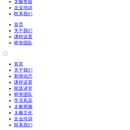
太极答疑
企业培训
联系我们
首页
关于我们
课程设置
师资团队
首页
关于我们
新闻动态
课程设置
闻道讲堂
师资团队
学员风采
太极视频
太极文化
企业培训
联系我们