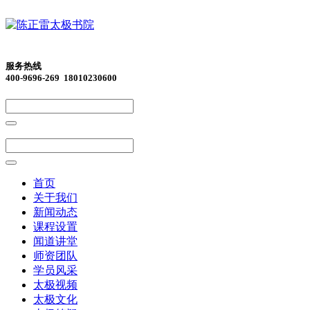
服务热线
400-9696-269 18010230600
首页
关于我们
新闻动态
课程设置
闻道讲堂
师资团队
学员风采
太极视频
太极文化