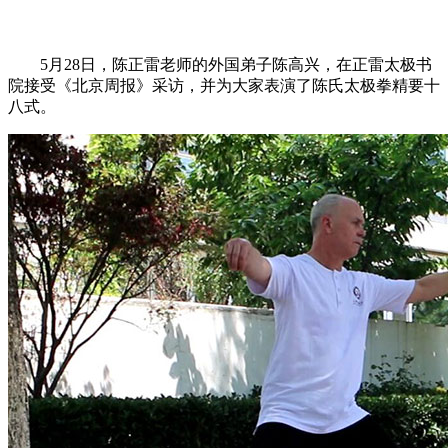
5月28日，陈正雷老师的外国弟子陈高兴，在正雷太极书
院接受《北京周报》采访，并为大家表演了陈氏太极拳精要十
八式。