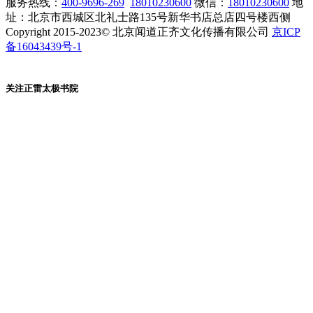
服务热线：
400-9696-269
18010230600
微信：
18010230600
地
址：北京市西城区北礼士路135号新华书店总店四号楼西侧
Copyright 2015-2023© 北京闻道正齐文化传播有限公司
京ICP
备16043439号-1
关注正雷太极书院