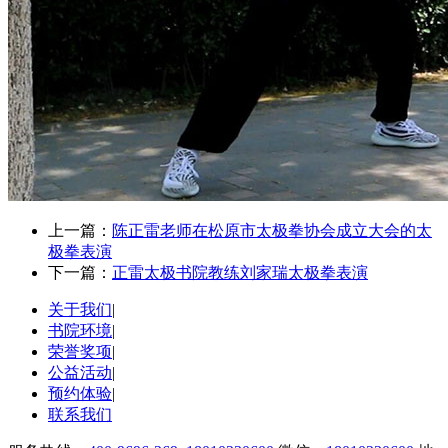
上一篇：
陈正雷老师在松原市太极拳协会成立大会的太
极拳表演
下一篇：
正雷太极书院教练刘家瑞太极拳表演
关于我们
|
书院环境
|
荣誉奖项
|
公益活动
|
预约体验
|
联系我们