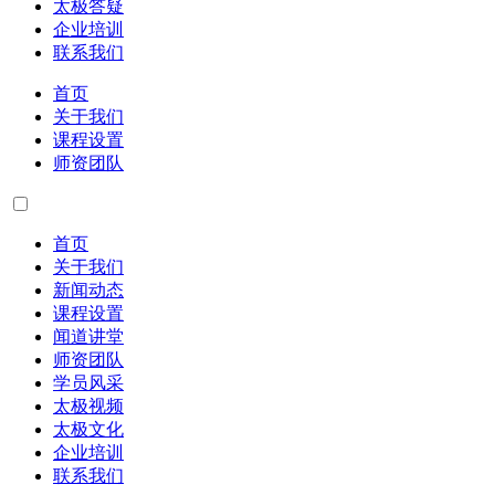
太极答疑
企业培训
联系我们
首页
关于我们
课程设置
师资团队
首页
关于我们
新闻动态
课程设置
闻道讲堂
师资团队
学员风采
太极视频
太极文化
企业培训
联系我们