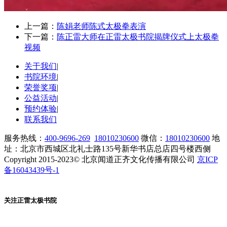
上一篇：
陈娟老师陈式太极拳表演
下一篇：
陈正雷大师在正雷太极书院揭牌仪式上太极拳
视频
关于我们
|
书院环境
|
荣誉奖项
|
公益活动
|
预约体验
|
联系我们
服务热线：
400-9696-269
18010230600
微信：
18010230600
地
址：北京市西城区北礼士路135号新华书店总店四号楼西侧
Copyright 2015-2023© 北京闻道正齐文化传播有限公司
京ICP
备16043439号-1
关注正雷太极书院