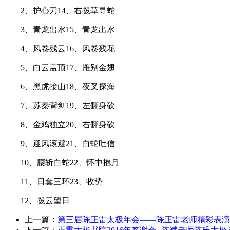
2、护心刀14、右拨草寻蛇
3、青龙出水15、青龙出水
4、风卷残云16、风卷残花
5、白云盖顶17、雁别金翅
6、黑虎接山18、夜叉探海
7、苏秦背剑19、左翻身砍
8、金鸡独立20、右翻身砍
9、迎风滚避21、白蛇吐信
10、腰斩白蛇22、怀中抱月
11、日套三环23、收势
12、拨云望日
上一篇：
第三届陈正雷太极年会——陈正雷老师精彩表演