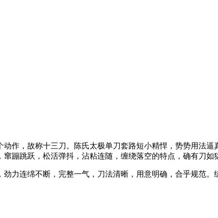
动作，故称十三刀。陈氏太极单刀套路短小精悍，势势用法逼
间，窜蹦跳跃，松活弹抖，沾粘连随，缠绕落空的特点，确有刀如
劲力连绵不断，完整一气，刀法清晰，用意明确，合乎规范。练