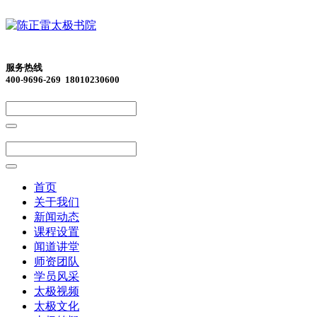
服务热线
400-9696-269 18010230600
首页
关于我们
新闻动态
课程设置
闻道讲堂
师资团队
学员风采
太极视频
太极文化