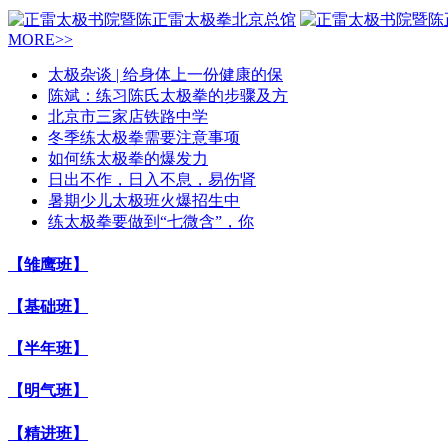
MORE>>
太极杂谈 | 给身体上一份健康的保
陈斌：练习陈氏太极拳的步骤及方
北京市三家店铁路中学
冬季练太极拳需要注意事项
如何练太极拳的爆发力
日出不作，日入不息，易伤肾
暑期少儿太极班火爆招生中
练太极拳要做到“七微含”，你
【雏鹰班】
【基础班】
【半年班】
【明气班】
【精进班】