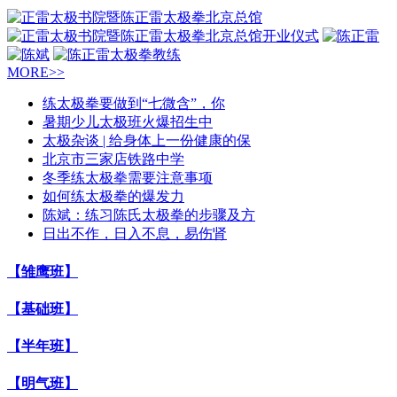
MORE>>
练太极拳要做到“七微含”，你
暑期少儿太极班火爆招生中
太极杂谈 | 给身体上一份健康的保
北京市三家店铁路中学
冬季练太极拳需要注意事项
如何练太极拳的爆发力
陈斌：练习陈氏太极拳的步骤及方
日出不作，日入不息，易伤肾
【雏鹰班】
【基础班】
【半年班】
【明气班】