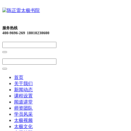
服务热线
400-9696-269 18010230600
首页
关于我们
新闻动态
课程设置
闻道讲堂
师资团队
学员风采
太极视频
太极文化