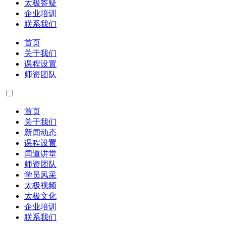
太极答疑
企业培训
联系我们
首页
关于我们
课程设置
师资团队
首页
关于我们
新闻动态
课程设置
闻道讲堂
师资团队
学员风采
太极视频
太极文化
企业培训
联系我们