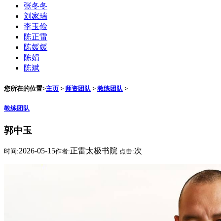
张冬冬
刘家瑞
李玉俭
陈正雷
陈媛媛
陈娟
陈斌
您所在的位置>
主页
>
师资团队
>
教练团队
>
教练团队
郭中玉
2026-05-15
正雷太极书院
次
时间:
作者:
点击: